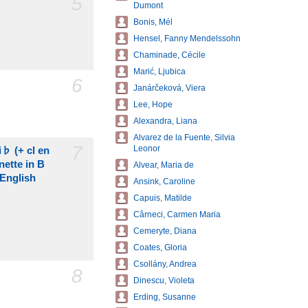
5
Dumont
Bonis, Mél
Hensel, Fanny Mendelssohn
Chaminade, Cécile
Marić, Ljubica
6
Janárčeková, Viera
Lee, Hope
Alexandra, Liana
Alvarez de la Fuente, Silvia
7
Leonor
si♭ (+ cl en
nette in B
Alvear, Maria de
 English
Ansink, Caroline
Capuis, Matilde
Cârneci, Carmen Maria
Cemeryte, Diana
Coates, Gloria
Csollány, Andrea
8
Dinescu, Violeta
Erding, Susanne