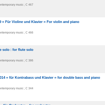
ntemporary music ; C 467
 = Für Violine und Klavier = For violin and piano
ntemporary music ; C 466
 solo : for flute solo
ntemporary music ; C 386
2014 = für Kontrabass und Klavier = for double bass and piano
ntemporary music ; C 344