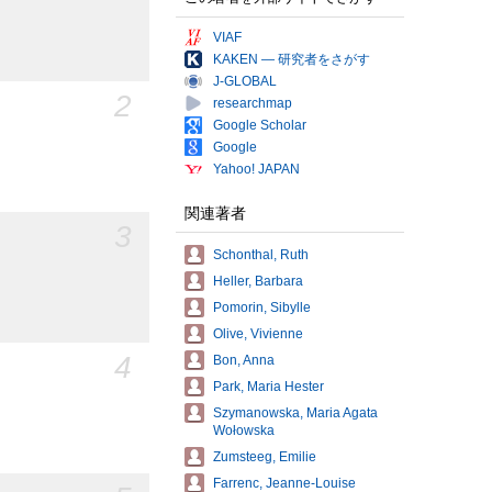
VIAF
KAKEN — 研究者をさがす
J-GLOBAL
2
researchmap
Google Scholar
Google
Yahoo! JAPAN
関連著者
3
Schonthal, Ruth
Heller, Barbara
Pomorin, Sibylle
Olive, Vivienne
4
Bon, Anna
Park, Maria Hester
Szymanowska, Maria Agata
Wołowska
Zumsteeg, Emilie
Farrenc, Jeanne-Louise