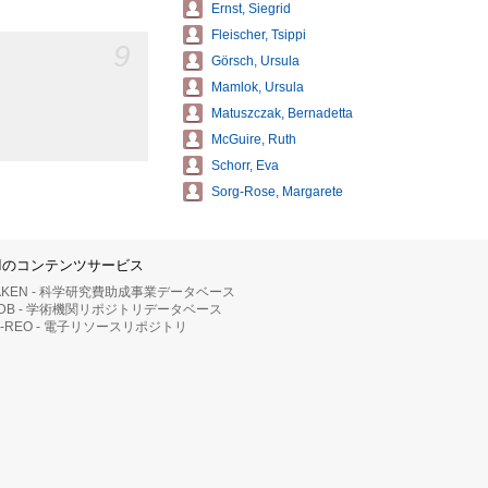
Ernst, Siegrid
Fleischer, Tsippi
9
Görsch, Ursula
Mamlok, Ursula
Matuszczak, Bernadetta
McGuire, Ruth
Schorr, Eva
Sorg-Rose, Margarete
IIのコンテンツサービス
AKEN - 科学研究費助成事業データベース
RDB - 学術機関リポジトリデータベース
II-REO - 電子リソースリポジトリ