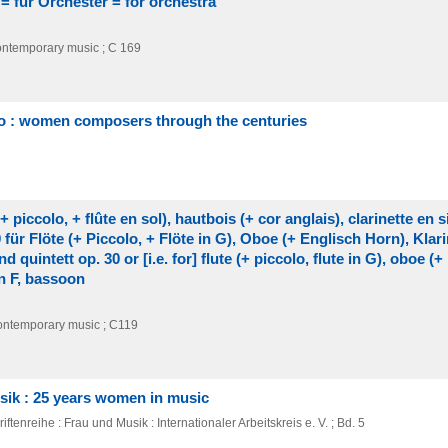
 = für Orchester = for orchestra
ntemporary music ; C 169
ano : women composers through the centuries
+ piccolo, + flûte en sol), hautbois (+ cor anglais), clarinette en 
für Flöte (+ Piccolo, + Flöte in G), Oboe (+ Englisch Horn), Klari
 quintett op. 30 or [i.e. for] flute (+ piccolo, flute in G), oboe (+
 in F, bassoon
ntemporary music ; C119
sik : 25 years women in music
ftenreihe : Frau und Musik : Internationaler Arbeitskreis e. V. ; Bd. 5