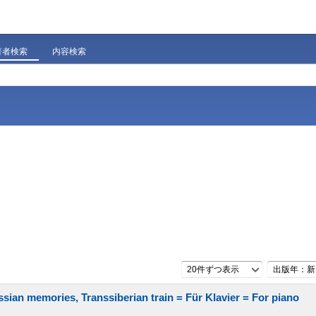
著者検索
内容検索
20件ずつ表示
出版年：新
sian memories, Transsiberian train = Für Klavier = For piano