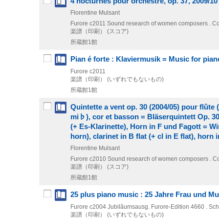
4 nocturnes pour orchestre, op. 37, 2009/10
Florentine Mulsant
Furore
c2011
Sound research of women composers . Co
楽譜（印刷） (スコア)
所蔵館1館
Pian é forte : Klaviermusik = Music for pi
Furore
c2011
楽譜（印刷） (いずれでもないもの)
所蔵館1館
Quintette a vent op. 30 (2004/05) pour flûte (
mi♭), cor et basson = Bläserquintett Op. 30 
(+ Es-Klarinette), Horn in F und Fagott = Wind
horn), clarinet in B flat (+ cl in E flat), horn
Florentine Mulsant
Furore
c2010
Sound research of women composers . Co
楽譜（印刷） (スコア)
所蔵館1館
25 plus piano music : 25 Jahre Frau und Mu
Furore
c2004
Jubilâumsausg.
Furore-Edition 4660 . Schri
楽譜（印刷） (いずれでもないもの)