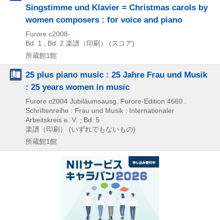
Singstimme und Klavier = Christmas carols by
women composers : for voice and piano
Furore
c2008-
Bd. 1 , Bd. 2
楽譜（印刷） (スコア)
所蔵館1館
25 plus piano music : 25 Jahre Frau und Musik
: 25 years women in music
Furore
c2004
Jubilâumsausg.
Furore-Edition 4660 .
Schriftenreihe : Frau und Musik : Internationaler
Arbeitskreis e. V. ; Bd. 5
楽譜（印刷） (いずれでもないもの)
所蔵館1館