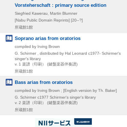
Vorsteherschaft : primary source edition
Siegfried Kawerau, Martin Blumner
[Nabu Public Domain Reprints]
[20--?]
所蔵館1館
Soprano arias from oratorios
compiled by Irving Brown
G. Schirmer , distributed by Hal Leonard
c1977-
Schirmer's
singer's library
v. 1
楽譜（印刷） (鍵盤楽器伴奏譜)
所蔵館1館
Bass arias from oratorios
compiled by Irving Brown ; [English version by Th. Baker]
G. Schirmer
c1977
Schirmer's singer's library
v. 2
楽譜（印刷） (鍵盤楽器伴奏譜)
所蔵館1館