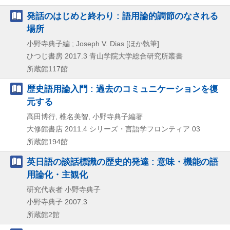
発話のはじめと終わり : 語用論的調節のなされる
場所
小野寺典子編 ; Joseph V. Dias [ほか執筆]
ひつじ書房
2017.3
青山学院大学総合研究所叢書
所蔵館117館
歴史語用論入門 : 過去のコミュニケーションを復
元する
高田博行, 椎名美智, 小野寺典子編著
大修館書店
2011.4
シリーズ・言語学フロンティア 03
所蔵館194館
英日語の談話標識の歴史的発達 : 意味・機能の語
用論化・主観化
研究代表者 小野寺典子
小野寺典子
2007.3
所蔵館2館