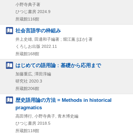
小野寺典子著
ひつじ書房
2024.9
所蔵館116館
社会言語学の枠組み
井上史雄, 田邊和子編著 ; 堀江薫 [ほか] 著
くろしお出版
2022.11
所蔵館168館
はじめての語用論 : 基礎から応用まで
加藤重広, 澤田淳編
研究社
2020.3
所蔵館206館
歴史語用論の方法 = Methods in historical
pragmatics
高田博行, 小野寺典子, 青木博史編
ひつじ書房
2018.5
所蔵館118館