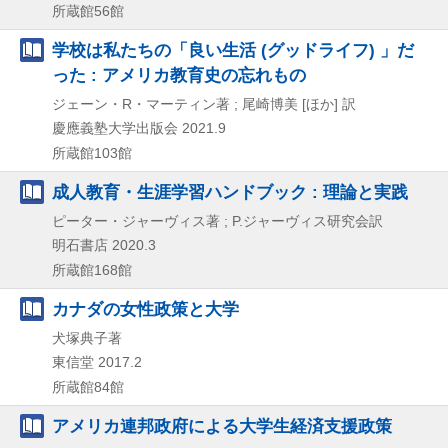
所蔵館56館
学校は私たちの「良い生活 (グッドライフ) 」だ
った : アメリカ教育史の忘れもの
ジェーン・R・マーティン著 ; 尾崎博美 [ほか] 訳
慶應義塾大学出版会
2021.9
所蔵館103館
成人教育・生涯学習ハンドブック : 理論と実践
ピーター・ジャーヴィス著 ; P.ジャーヴィス研究会訳
明石書店
2020.3
所蔵館168館
カナダの女性政策と大学
犬塚典子著
東信堂
2017.2
所蔵館84館
アメリカ連邦政府による大学生経済支援政策