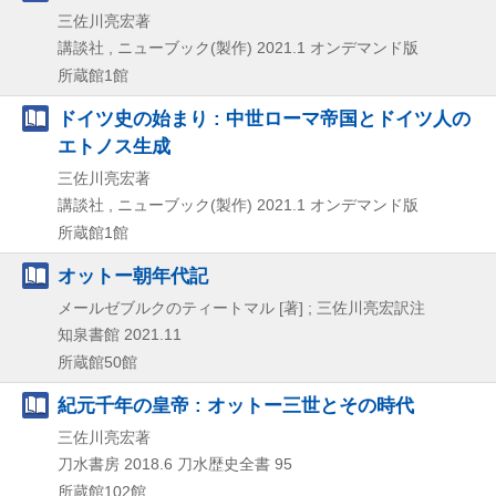
三佐川亮宏著
講談社 , ニューブック(製作)
2021.1
オンデマンド版
所蔵館1館
ドイツ史の始まり : 中世ローマ帝国とドイツ人の
エトノス生成
三佐川亮宏著
講談社 , ニューブック(製作)
2021.1
オンデマンド版
所蔵館1館
オットー朝年代記
メールゼブルクのティートマル [著] ; 三佐川亮宏訳注
知泉書館
2021.11
所蔵館50館
紀元千年の皇帝 : オットー三世とその時代
三佐川亮宏著
刀水書房
2018.6
刀水歴史全書 95
所蔵館102館