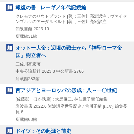
報復の書 . レーギノ年代記続編
クレモナのリウトプランド [著] ; 三佐川亮宏訳注 . ヴァイセ
ンブルクのアーダルベルト [著] ; 三佐川亮宏訳注
知泉書館
2023.10
所蔵館31館
オットー大帝 : 辺境の戦士から「神聖ローマ帝
国」樹立者へ
三佐川亮宏著
中央公論新社
2023.8
中公新書 2766
所蔵館253館
西アジアとヨーロッパの形成 : 八～一〇世紀
[佐藤彰一ほか執筆] ; 大黒俊二, 林佳世子責任編集
岩波書店
2022.6
岩波講座世界歴史 / 荒川正晴 [ほか] 編集委
員 8
所蔵館63館
ドイツ : その起源と前史