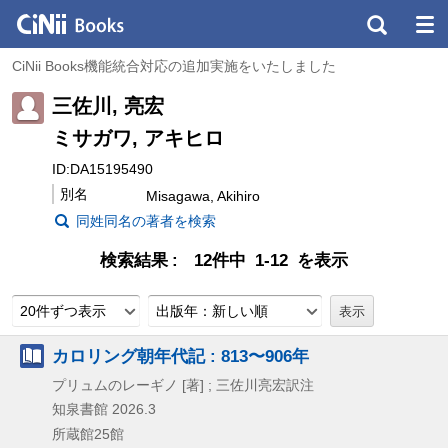
CiNii Books機能統合対応の追加実施をいたしました
三佐川, 亮宏
ミサガワ, アキヒロ
ID:DA15195490
別名
Misagawa, Akihiro
同姓同名の著者を検索
検索結果
12件中 1-12 を表示
20件ずつ表示
出版年：新しい順
カロリング朝年代記 : 813〜906年
プリュムのレーギノ [著] ; 三佐川亮宏訳注
知泉書館
2026.3
所蔵館25館