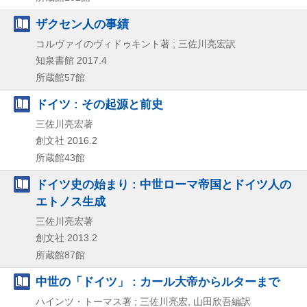
ザクセン人の事績
コルヴァイのヴィドゥキント著 ; 三佐川亮宏訳
知泉書館
2017.4
所蔵館57館
ドイツ : その起源と前史
三佐川亮宏著
創文社
2016.2
所蔵館43館
ドイツ史の始まり : 中世ローマ帝国とドイツ人の
エトノス生成
三佐川亮宏著
創文社
2013.2
所蔵館87館
中世の「ドイツ」 : カール大帝からルターまで
ハインツ・トーマス著 ; 三佐川亮宏, 山田欣吾編訳