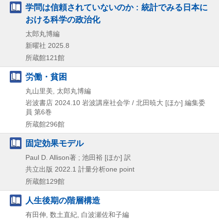
学問は信頼されていないのか : 統計でみる日本に
おける科学の政治化
太郎丸博編
新曜社
2025.8
所蔵館121館
労働・貧困
丸山里美, 太郎丸博編
岩波書店
2024.10
岩波講座社会学 / 北田暁大 [ほか] 編集委
員 第6巻
所蔵館296館
固定効果モデル
Paul D. Allison著 ; 池田裕 [ほか] 訳
共立出版
2022.1
計量分析one point
所蔵館129館
人生後期の階層構造
有田伸, 数土直紀, 白波瀬佐和子編