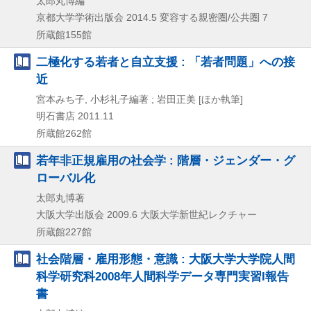
太郎丸博編
京都大学学術出版会
2014.5
変容する親密圏/公共圏 7
所蔵館155館
二極化する若者と自立支援 : 「若者問題」への接
近
宮本みち子, 小杉礼子編著 ; 岩田正美 [ほか執筆]
明石書店
2011.11
所蔵館262館
若年非正規雇用の社会学 : 階層・ジェンダー・グ
ローバル化
太郎丸博著
大阪大学出版会
2009.6
大阪大学新世紀レクチャー
所蔵館227館
社会階層・雇用形態・意識 : 大阪大学大学院人間
科学研究科2008年人間科学データ専門実習I報告
書