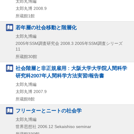
太郎丸博編
太郎丸博
2008.9
所蔵館1館
若年層の社会移動と階層化
太郎丸博編
2005年SSM調査研究会
2008.3
2005年SSM調査シリーズ
11
所蔵館30館
社会階層と非正規雇用 : 大阪大学大学院人間科学
研究科2007年人間科学方法実習I報告書
太郎丸博編
太郎丸博
2007.9
所蔵館8館
フリーターとニートの社会学
太郎丸博編
世界思想社
2006.12
Sekaishiso seminar
所蔵館330館