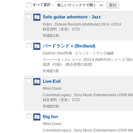
すべて選択：
新しいウィンドウで開く
Solo guitar adventure : Jazz
Exton , Octavia Records [distributor]
2014, c2014
録音資料（音楽） (CD)
所蔵館1館
バードランド = (Birdland)
Zawinul Josef作曲 ; エリック・ミヤシロ編曲
スーパーキッズレコード
2010.8
侍BRASSシリーズ SB1
楽譜（印刷） (複合形態の楽譜)
所蔵館1館
Live-Evil
Miles Davis
Columbia/Legacy , Sony Music Entertainment
c2009
Mil
録音資料（音楽） (CD)
所蔵館2館
Big fun
Miles Davis
Columbia/Legacy , Sony Music Entertainment
c2009
Mil