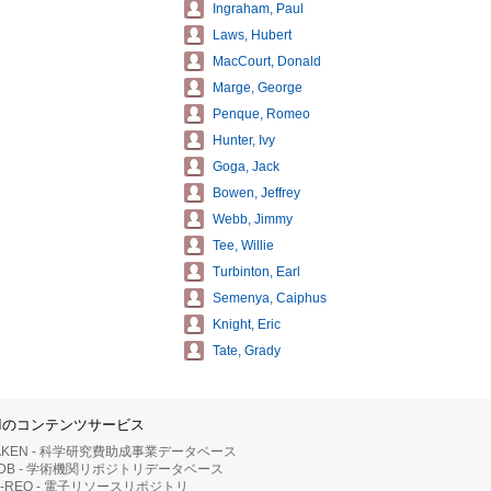
Ingraham, Paul
Laws, Hubert
MacCourt, Donald
Marge, George
Penque, Romeo
Hunter, Ivy
Goga, Jack
Bowen, Jeffrey
Webb, Jimmy
Tee, Willie
Turbinton, Earl
Semenya, Caiphus
Knight, Eric
Tate, Grady
IIのコンテンツサービス
AKEN - 科学研究費助成事業データベース
RDB - 学術機関リポジトリデータベース
II-REO - 電子リソースリポジトリ