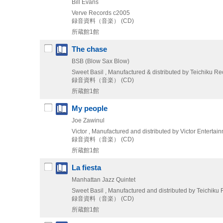
Bill Evans
Verve Records
c2005
録音資料（音楽） (CD)
所蔵館1館
The chase
BSB (Blow Sax Blow)
Sweet Basil , Manufactured & distributed by Teichiku R
録音資料（音楽） (CD)
所蔵館1館
My people
Joe Zawinul
Victor , Manufactured and distributed by Victor Entertai
録音資料（音楽） (CD)
所蔵館1館
La fiesta
Manhattan Jazz Quintet
Sweet Basil , Manufactured and distributed by Teichiku
録音資料（音楽） (CD)
所蔵館1館