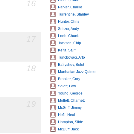
Bloom, Rube
16
Parker, Charlie
Turrentine, Stanley
Hunter, Chris
Snitzer, Andy
Loeb, Chuck
17
Jackson, Chip
Keïta, Salif
Tuncboyaci, Arto
Baĭryshev, Bolot
18
Manhattan Jazz Quintet
Brooker, Gary
Soloff, Lew
Young, George
Moffett, Charnett
19
McGriff, Jimmy
Hefti, Neal
Hampton, Slide
McDuff, Jack