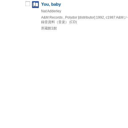
You, baby
Nat Adderley
A&M Records , Polydor [distributor]
1992, c1987
A&M
録音資料（音楽） (CD)
所蔵館1館