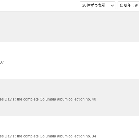
20件ずつ表示
出版年：新
07
es Davis : the complete Columbia album collection no. 40
es Davis : the complete Columbia album collection no. 34