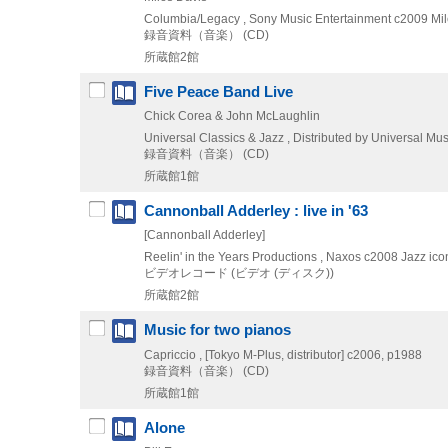
Columbia/Legacy , Sony Music Entertainment
c2009
Mil
録音資料（音楽） (CD)
所蔵館2館
Five Peace Band Live
Chick Corea & John McLaughlin
Universal Classics & Jazz , Distributed by Universal Mus
録音資料（音楽） (CD)
所蔵館1館
Cannonball Adderley : live in '63
[Cannonball Adderley]
Reelin' in the Years Productions , Naxos
c2008
Jazz icon
ビデオレコード (ビデオ (ディスク))
所蔵館2館
Music for two pianos
Capriccio , [Tokyo M-Plus, distributor]
c2006, p1988
録音資料（音楽） (CD)
所蔵館1館
Alone