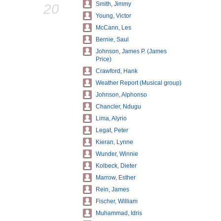
Smith, Jimmy
20
Young, Victor
McCann, Les
Bernie, Saul
Johnson, James P. (James
Price)
Crawford, Hank
Weather Report (Musical group)
Johnson, Alphonso
Chancler, Ndugu
Lima, Alyrio
Legat, Peter
Kieran, Lynne
Wunder, Winnie
Kolbeck, Dieter
Marrow, Esther
Rein, James
Fischer, William
Muhammad, Idris