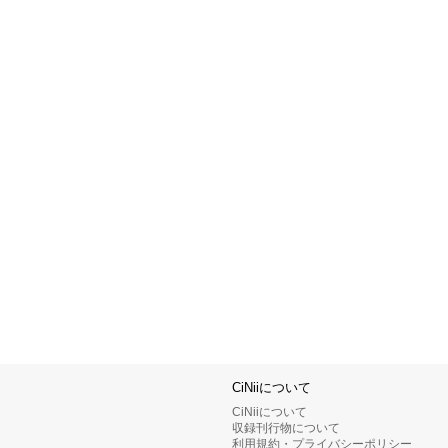
CiNiiについて
CiNiiについて
収録刊行物について
利用規約・プライバシーポリシー