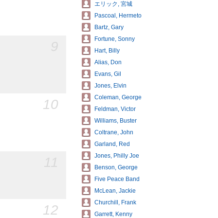
エリック, 宮城
Pascoal, Hermeto
Bartz, Gary
Fortune, Sonny
9
Hart, Billy
Alias, Don
Evans, Gil
Jones, Elvin
Coleman, George
10
Feldman, Victor
Williams, Buster
Coltrane, John
Garland, Red
Jones, Philly Joe
11
Benson, George
Five Peace Band
McLean, Jackie
Churchill, Frank
12
Garrett, Kenny