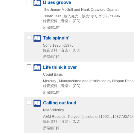
Blues groove
The Jimmy McGriff and Hank Crawford Quartet
Telarc Jazz , 輸入発売・販売: ポリグラム
c1996
録音資料（音楽） (CD)
所蔵館1館
Tale spinnin'
Sony
1995 , c1975
録音資料（音楽） (CD)
所蔵館1館
Life think it over
Count Basic
Mercury , Manufactured and distributed by Nippon Pho
録音資料（音楽） (CD)
所蔵館1館
Calling out loud
Nat Adderley
A&M Records , Polydor [distributor]
1992, c1987
A&M
録音資料（音楽） (CD)
所蔵館1館