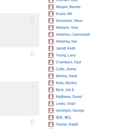
Cobham, Billy
Maupin, Bennie
Evans, Bill
5
Grossman, Steve
Williams, Tony
Adderley, Cannonball
Adderley, Nat
Jarrett, Keith
6
Young, Larry
Chambers, Paul
Cobb, Jimmy
Mobley, Hank
Kelly, Wynton
7
Beck, Joe E.
Matthews, David
Lewis, Victor
Gershwin, George
尾尻, 雅弘
8
Towner, Ralph