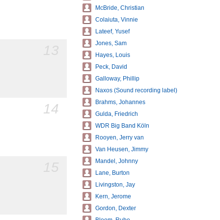
McBride, Christian
Colaiuta, Vinnie
Lateef, Yusef
Jones, Sam
13
Hayes, Louis
Peck, David
Galloway, Phillip
Naxos (Sound recording label)
Brahms, Johannes
14
Gulda, Friedrich
WDR Big Band Köln
Rooyen, Jerry van
Van Heusen, Jimmy
Mandel, Johnny
15
Lane, Burton
Livingston, Jay
Kern, Jerome
Gordon, Dexter