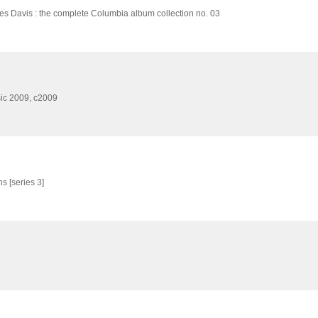
es Davis : the complete Columbia album collection no. 03
ic
2009, c2009
s [series 3]