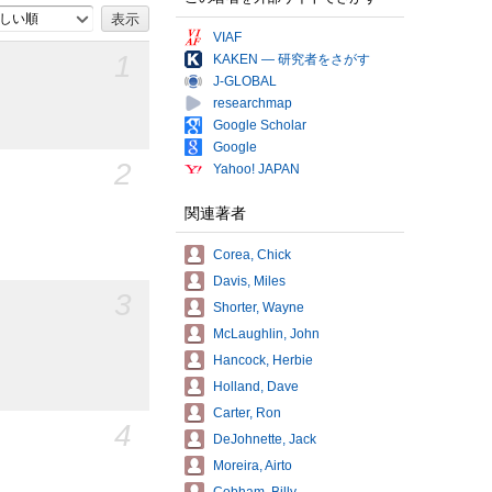
しい順
VIAF
1
KAKEN — 研究者をさがす
J-GLOBAL
researchmap
Google Scholar
Google
2
Yahoo! JAPAN
関連著者
Corea, Chick
Davis, Miles
3
Shorter, Wayne
McLaughlin, John
Hancock, Herbie
Holland, Dave
Carter, Ron
4
DeJohnette, Jack
Moreira, Airto