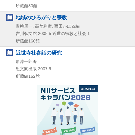
所蔵館80館
地域のひろがりと宗教
青柳周一, 高埜利彦, 西田かほる編
吉川弘文館
2008.5
近世の宗教と社会 1
所蔵館166館
近世寺社参詣の研究
原淳一郎著
思文閣出版
2007.9
所蔵館152館