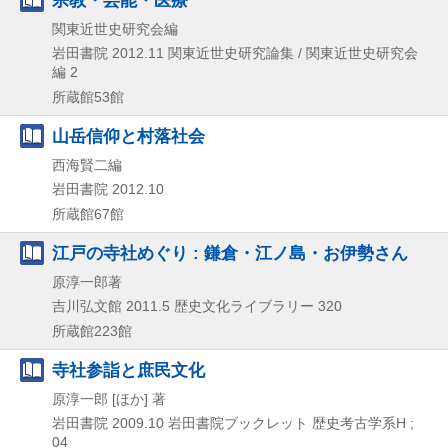
宗教・芸能・医療
関東近世史研究会編
岩田書院
2012.11
関東近世史研究論集 / 関東近世史研究会
編 2
所蔵館53館
山岳信仰と村落社会
西海賢二編
岩田書院
2012.10
所蔵館67館
江戸の寺社めぐり : 鎌倉・江ノ島・お伊勢さん
原淳一郎著
吉川弘文館
2011.5
歴史文化ライブラリー 320
所蔵館223館
寺社参詣と庶民文化
原淳一郎 [ほか] 著
岩田書院
2009.10
岩田書院ブックレット 歴史考古学系H ;
04