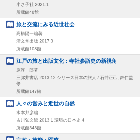
小さ子社
2021.1
所蔵館48館
旅と交流にみる近世社会
高橋陽一編著
清文堂出版
2017.3
所蔵館103館
江戸の旅と出版文化 : 寺社参詣史の新視角
原淳一郎著
三弥井書店
2013.12
シリーズ日本の旅人 / 石井正己,
錦仁監
修
所蔵館147館
人々の営みと近世の自然
水本邦彦編
吉川弘文館
2013.1
環境の日本史 4
所蔵館343館