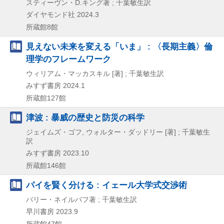
スティーヴン・D.キング著 ; 千葉敏生訳
ダイヤモンド社
2024.3
所蔵館8館
見えない未来を変える「いま」 : 〈長期主義〉倫
理学のフレームワーク
ウィリアム・マッカスキル [著] ; 千葉敏生訳
みすず書房
2024.1
所蔵館127館
津波 : 暴威の歴史と防災の科学
ジェイムズ・ゴフ, ウォルター・ダッドリー [著] ; 千葉敏生
訳
みすず書房
2023.10
所蔵館146館
パイを賢く分ける : イェール大学式交渉術
バリー・ネイルバフ著 ; 千葉敏生訳
早川書房
2023.9
所蔵館47館