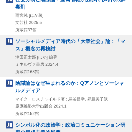
毒剤
雨宮純 [ほか著]
文芸社
2025.5
所蔵館37館
ソーシャルメディア時代の「大衆社会」論 : 「マ
ス」概念の再検討
津田正太郎 [ほか] 編著
ミネルヴァ書房
2024.4
所蔵館168館
陰謀論はなぜ生まれるのか : Qアノンとソーシャ
ルメディア
マイク・ロスチャイルド著 ; 烏谷昌幸, 昇亜美子訳
慶應義塾大学出版会
2024.1
所蔵館152館
シンボル化の政治学 : 政治コミュニケーション研