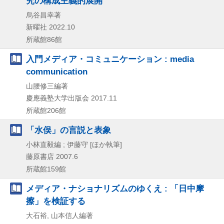
究の構成主義的展開
烏谷昌幸著
新曜社
2022.10
所蔵館86館
入門メディア・コミュニケーション : media
communication
山腰修三編著
慶應義塾大学出版会
2017.11
所蔵館206館
「水俣」の言説と表象
小林直毅編 ; 伊藤守 [ほか執筆]
藤原書店
2007.6
所蔵館159館
メディア・ナショナリズムのゆくえ : 「日中摩
擦」を検証する
大石裕, 山本信人編著