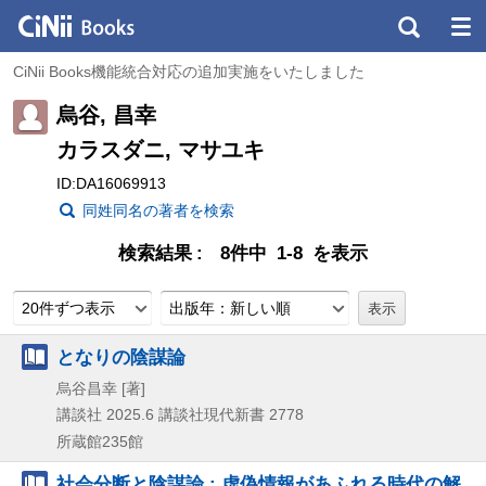
CiNii Books機能統合対応の追加実施をいたしました
烏谷, 昌幸
カラスダニ, マサユキ
ID:DA16069913
同姓同名の著者を検索
検索結果
8件中 1-8 を表示
20件ずつ表示
出版年：新しい順
となりの陰謀論
烏谷昌幸 [著]
講談社
2025.6
講談社現代新書 2778
所蔵館235館
社会分断と陰謀論 : 虚偽情報があふれる時代の解