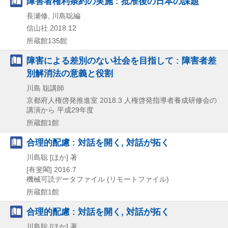
障害者権利条約の実施 : 批准後の日本の課題
長瀬修, 川島聡編
信山社
2018.12
所蔵館135館
障害による差別のない社会を目指して : 障害者差
別解消法の意義と役割
川島 聡講師
京都府人権啓発推進室
2018.3
人権啓発指導者養成研修会の
講演から 平成29年度
所蔵館1館
合理的配慮 : 対話を開く, 対話が拓く
川島聡 [ほか] 著
[有斐閣]
2016.7
機械可読データファイル (リモートファイル)
所蔵館1館
合理的配慮 : 対話を開く, 対話が拓く
川島聡 [ほか] 著