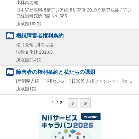
小林昌之編
日本貿易振興機構アジア経済研究所
2010.9
研究双書 / アジ
ア経済研究所 [編] No. 585
所蔵館162館
概説障害者権利条約
松井亮輔, 川島聡編
法律文化社
2010.5
所蔵館214館
障害者の権利条約と私たちの課題
[新潟県人権・同和センター]
[2008]
人権ブックレット No. 1
所蔵館1館
1 / 2