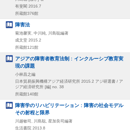
有斐閣
2016.7
所蔵館376館
障害法
菊池馨実, 中川純, 川島聡編著
成文堂
2015.2
所蔵館121館
アジアの障害者教育法制 : インクルーシブ教育実
現の課題
小林昌之編
日本貿易振興機構アジア経済研究所
2015.2
アジ研選書 / ア
ジア経済研究所 [編] no. 38
所蔵館140館
障害学のリハビリテーション : 障害の社会モデル
その射程と限界
川越敏司, 川島聡, 星加良司編著
生活書院
2013.8