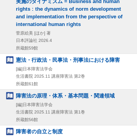
実施のダイナミズム = Business and human
rights : the dynamics of norm development
and implementation from the perspective of
international human rights
菅原絵美 [ほか] 著
日本評論社
2026.4
所蔵館59館
憲法・行政法・民事法・刑事法における障害
[編]日本障害法学会
生活書院
2025.11
講座障害法 第2巻
所蔵館61館
障害法の原理・体系・基本問題・関連領域
[編]日本障害法学会
生活書院
2025.11
講座障害法 第1巻
所蔵館56館
障害者の自立と制度