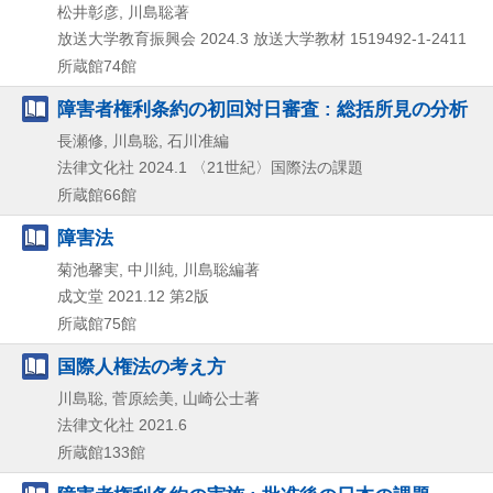
松井彰彦, 川島聡著
放送大学教育振興会
2024.3
放送大学教材 1519492-1-2411
所蔵館74館
障害者権利条約の初回対日審査 : 総括所見の分析
長瀬修, 川島聡, 石川准編
法律文化社
2024.1
〈21世紀〉国際法の課題
所蔵館66館
障害法
菊池馨実, 中川純, 川島聡編著
成文堂
2021.12
第2版
所蔵館75館
国際人権法の考え方
川島聡, 菅原絵美, 山崎公士著
法律文化社
2021.6
所蔵館133館