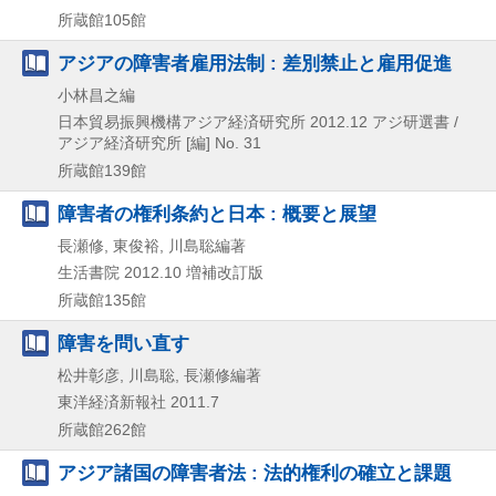
所蔵館105館
アジアの障害者雇用法制 : 差別禁止と雇用促進
小林昌之編
日本貿易振興機構アジア経済研究所
2012.12
アジ研選書 /
アジア経済研究所 [編] No. 31
所蔵館139館
障害者の権利条約と日本 : 概要と展望
長瀬修, 東俊裕, 川島聡編著
生活書院
2012.10
増補改訂版
所蔵館135館
障害を問い直す
松井彰彦, 川島聡, 長瀬修編著
東洋経済新報社
2011.7
所蔵館262館
アジア諸国の障害者法 : 法的権利の確立と課題