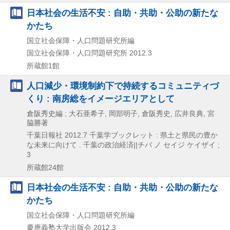
日本社会の生活不安 : 自助・共助・公助の新たな
かたち
国立社会保障・人口問題研究所編
国立社会保障・人口問題研究所
2012.3
所蔵館1館
人口減少・環境制約下で持続するコミュニティづ
くり : 南房総をイメージエリアとして
倉阪秀史編 ; 大石亜希子, 岡部明子, 倉阪秀史, 広井良典, 宮
脇勝著
千葉日報社
2012.7
千葉学ブックレット : 県土と県民の豊か
な未来に向けて . 千葉の政治経済||チバ ノ セイジ ケイザイ ;
3
所蔵館24館
日本社会の生活不安 : 自助・共助・公助の新たな
かたち
国立社会保障・人口問題研究所編
慶應義塾大学出版会
2012.3