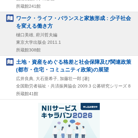
所蔵館241館
ワーク・ライフ・バランスと家族形成 : 少子社会
を変える働き方
樋口美雄, 府川哲夫編
東京大学出版会
2011.1
所蔵館308館
土地・資産をめぐる格差と社会保障及び関連政策
(都市・住宅・コミュニティ政策)の展望
広井良典, 大石亜希子, 加藤壮一郎 [著]
全国勤労者福祉・共済振興協会
2009.3
公募研究シリーズ 8
所蔵館41館