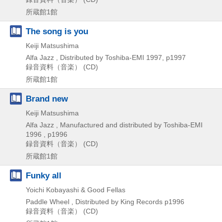
所蔵館1館
The song is you
Keiji Matsushima
Alfa Jazz , Distributed by Toshiba-EMI
1997, p1997
録音資料（音楽） (CD)
所蔵館1館
Brand new
Keiji Matsushima
Alfa Jazz , Manufactured and distributed by Toshiba-EMI
1996 , p1996
録音資料（音楽） (CD)
所蔵館1館
Funky all
Yoichi Kobayashi & Good Fellas
Paddle Wheel , Distributed by King Records
p1996
録音資料（音楽） (CD)