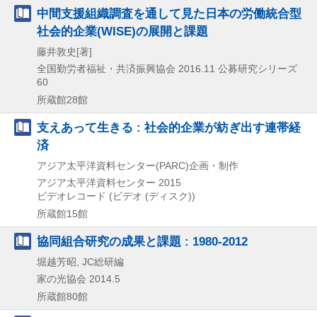
中間支援組織調査を通して見た日本の労働統合型
社会的企業(WISE)の展開と課題
藤井敦史[著]
全国勤労者福祉・共済振興協会
2016.11
公募研究シリーズ
60
所蔵館28館
支えあって生きる : 社会的企業が紡ぎ出す連帯経
済
アジア太平洋資料センター(PARC)企画・制作
アジア太平洋資料センター
2015
ビデオレコード (ビデオ (ディスク))
所蔵館15館
協同組合研究の成果と課題 : 1980-2012
堀越芳昭, JC総研編
家の光協会
2014.5
所蔵館80館