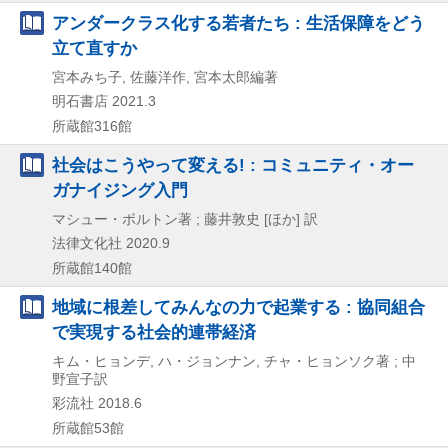
アンダークラス化する若者たち : 生活保障をどう
立て直すか
宮本みち子, 佐藤洋作, 宮本太郎編著
明石書店
2021.3
所蔵館316館
社会はこうやって変える! : コミュニティ・オー
ガナイジング入門
マシュー・ボルトン著 ; 藤井敦史 [ほか] 訳
法律文化社
2020.9
所蔵館140館
地域に根差してみんなの力で起業する : 協同組合
で実現する社会的連帯経済
キム・ヒョンデ, ハ・ジョンナン, チャ・ヒョンソク著 ; 中
野宣子訳
彩流社
2018.6
所蔵館53館