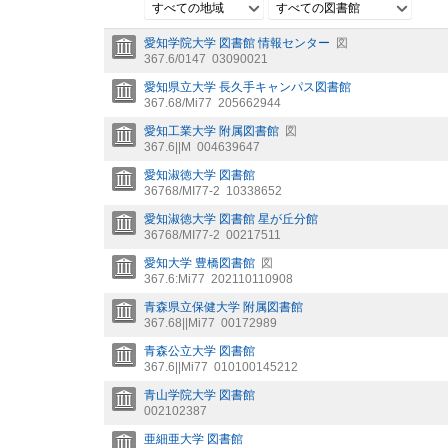
すべての地域
すべての図書館
愛知学院大学 図書館 情報センター
図
367.6/0147
03090021
愛知県立大学 長久手キャンパス図書館
367.68/Mi77
205662944
愛知工業大学 附属図書館
図
367.6||M
004639647
愛知淑徳大学 図書館
36768/MI77-2
10338652
愛知淑徳大学 図書館 星が丘分館
36768/MI77-2
00217511
愛知大学 豊橋図書館
図
367.6:Mi77
202110110908
青森県立保健大学 附属図書館
367.68||Mi77
00172989
青森公立大学 図書館
367.6||Mi77
010100145212
青山学院大学 図書館
002102387
亜細亜大学 図書館