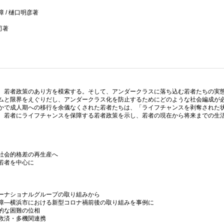
/ 樋口明彦著
司著
、若者政策のあり方を模索する。そして、アンダークラスに落ち込む若者たちの実
ムと限界をえぐりだし、アンダークラス化を防止するためにどのような社会編成が
かで成人期への移行を余儀なくされた若者たちは、「ライフチャンスを剥奪された
、若者にライフチャンスを保障する若者政策を示し、若者の現在から将来までの生
社会的格差の再生産へ
若者を中心に
ーナショナルグループの取り組みから
障—横浜市における新型コロナ禍前後の取り組みを事例に
的な困難の位相
救済・多機関連携