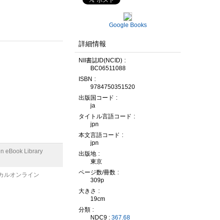
Google Books
詳細情報
NII書誌ID(NCID)
BC06511088
ISBN
9784750351520
出版国コード
ja
タイトル言語コード
jpn
本文言語コード
jpn
n eBook Library
出版地
東京
ページ数/冊数
カルオンライン
309p
大きさ
19cm
分類
NDC9 :
367.68