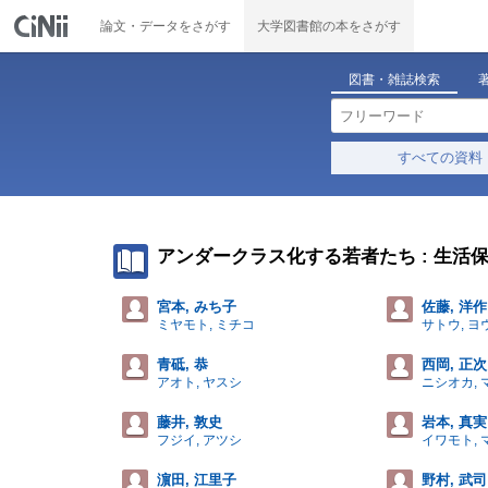
論文・データをさがす
大学図書館の本をさがす
図書・雑誌検索
すべての資料
アンダークラス化する若者たち : 生活
宮本, みち子
佐藤, 洋作
ミヤモト, ミチコ
サトウ, ヨ
青砥, 恭
西岡, 正次
アオト, ヤスシ
ニシオカ, 
藤井, 敦史
岩本, 真実
フジイ, アツシ
イワモト, 
濵田, 江里子
野村, 武司