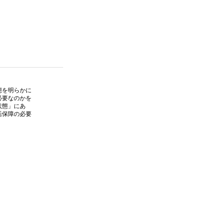
態を明らかに
必要なのかを
状態」にあ
活保障の必要