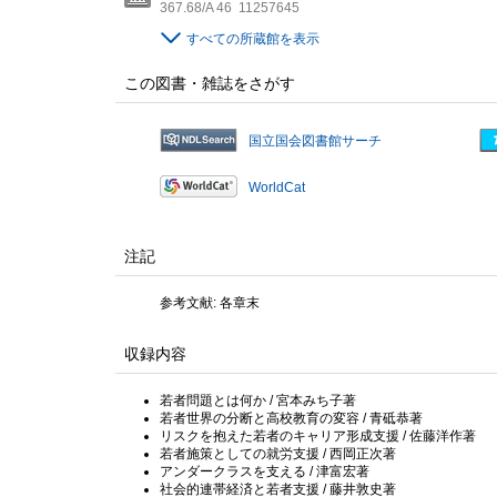
367.68/A 46
11257645
すべての所蔵館を表示
この図書・雑誌をさがす
国立国会図書館サーチ
WorldCat
注記
参考文献: 各章末
収録内容
若者問題とは何か / 宮本みち子著
若者世界の分断と高校教育の変容 / 青砥恭著
リスクを抱えた若者のキャリア形成支援 / 佐藤洋作著
若者施策としての就労支援 / 西岡正次著
アンダークラスを支える / 津富宏著
社会的連帯経済と若者支援 / 藤井敦史著