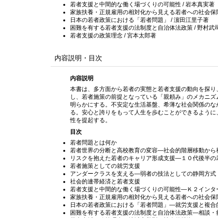
若者支援と中間的な働く場づくりの可能性 / 岩本真実著
家族扶養・正規雇用の相対化から見える若者への社会保障 
日本の若者政策における「若者問題」 / 濵田江里子著
困難を有する若者支援の法制度と自治体法政策 / 野村武
若者支援の政策理念 / 宮本太郎著
内容説明・目次
内容説明
本書は、多方面から若者の実態と若者支援の動向を探り
し、若者施策の前提となっている「親頼み」のメカニズ
明らかにする。不安定な生活基盤、希薄な社会関係のな
る。安心と誇りをもって人生を歩むことができるように
性を提起する。
目次
若者問題とは何か
若者世界の分断と高校教育の変容—社会的階層移動から
リスクを抱えた若者のキャリア形成支援—１０代後半の
若者施策としての就労支援
アンダークラスを支える—弱者の技法としての静岡方式
社会的連帯経済と若者支援
若者支援と中間的な働く場づくりの可能性—Ｋ２インタ
家族扶養・正規雇用の相対化から見える若者への社会保
日本の若者政策における「若者問題」—就労支援と複合
困難を有する若者支援の法制度と自治体法政策—相談・