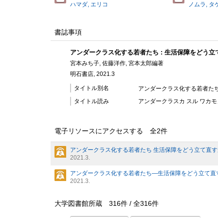
ハマダ, エリコ
ノムラ, タ
書誌事項
アンダークラス化する若者たち : 生活保障をどう立
宮本みち子, 佐藤洋作, 宮本太郎編著
明石書店, 2021.3
タイトル別名
アンダークラス化する若者たち
タイトル読み
アンダークラスカ スル ワカモノ
電子リソースにアクセスする 全
2
件
アンダークラス化する若者たち 生活保障をどう立て直す
2021.3.
アンダークラス化する若者たち―生活保障をどう立て直
2021.3.
大学図書館所蔵
316
件 /
全
316
件