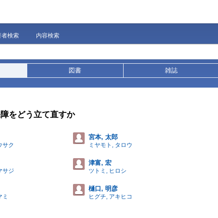
著者検索
内容検索
図書
雑誌
保障をどう立て直すか
宮本, 太郎
ウサク
ミヤモト, タロウ
津富, 宏
マサジ
ツトミ, ヒロシ
樋口, 明彦
マミ
ヒグチ, アキヒコ