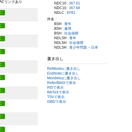
PACリンクあり
NDC10 :
367.61
NDC10 :
367.68
NDLC :
EF81
C
件名
BSH :
青年
C
BSH :
雇用
BSH :
社会保障
NDLSH :
青年
C
NDLSH :
社会保障
NDLSH :
青少年問題 -- 日本
C
書き出し
C
RefWorksに書き出し
EndNoteに書き出し
C
Mendeleyに書き出し
Refer/BibIXで表示
RISで表示
C
BibTeXで表示
TSVで表示
ISBDで表示
C
C
C