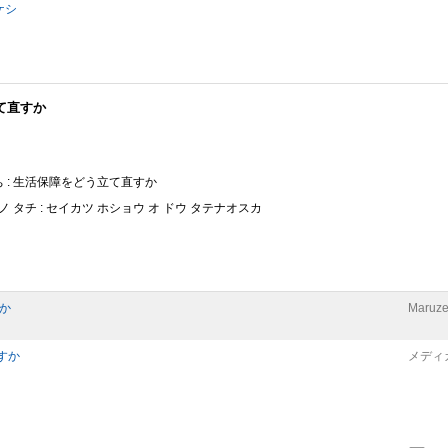
ケシ
て直すか
 : 生活保障をどう立て直すか
 タチ : セイカツ ホショウ オ ドウ タテナオスカ
か
Maruze
すか
メディ