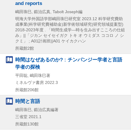
and reports
嶋田珠巳, 鍛治広真, Tabolt Joseph編
明海大学外国語学部嶋田珠巳研究室
2023.12
科学研究費助
成事業(科学研究費補助金)新学術領域研究(研究領域提案型)
2018-2023年度 . 「時間生成学―時を生み出すこころの仕組
み」||「ジカン セイセイガク トキ オ ウミダス ココロ ノ シ
クミ」 ; A01計画班||A01 ケイカクハン
所蔵館2館
時間はなぜあるのか? : チンパンジー学者と言語
学者の探検
平田聡, 嶋田珠巳著
ミネルヴァ書房
2022.3
所蔵館206館
時間と言語
嶋田珠巳, 鍛治広真編著
三省堂
2021.1
所蔵館130館