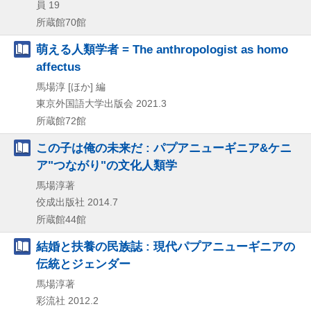
員 19
所蔵館70館
萌える人類学者 = The anthropologist as homo
affectus
馬場淳 [ほか] 編
東京外国語大学出版会
2021.3
所蔵館72館
この子は俺の未来だ : パプアニューギニア&ケニ
ア"つながり"の文化人類学
馬場淳著
佼成出版社
2014.7
所蔵館44館
結婚と扶養の民族誌 : 現代パプアニューギニアの
伝統とジェンダー
馬場淳著
彩流社
2012.2