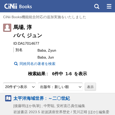
CiNii Books機能統合対応の追加実施をいたしました
馬場, 淳
ババ, ジュン
ID:DA17014677
別名
Baba, Zyun
Baba, Jun
同姓同名の著者を検索
検索結果
6件中 1-6 を表示
20件ずつ表示
出版年：新しい順
太平洋海域世界 : ～二〇世紀
[後藤明ほか執筆] ; 中野聡, 安村直己責任編集
岩波書店
2023.5
岩波講座世界歴史 / 荒川正晴 [ほか] 編集委