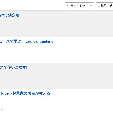
20件ずつ表示
出版年：新
 : 決定版
ぶ = Logical thinking
ネスで使いこなす!
Tuber×起業家の著者が教える
ル)