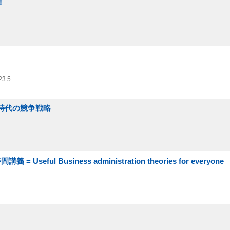
!
23.5
き時代の競争戦略
ul Business administration theories for everyone