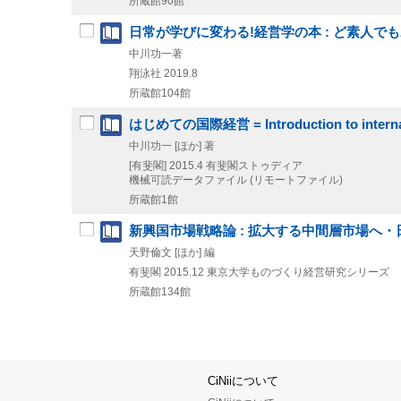
所蔵館90館
日常が学びに変わる!経営学の本 : ど素人で
中川功一著
翔泳社
2019.8
所蔵館104館
はじめての国際経営 = Introduction to interna
中川功一 [ほか] 著
[有斐閣]
2015.4
有斐閣ストゥディア
機械可読データファイル (リモートファイル)
所蔵館1館
新興国市場戦略論 : 拡大する中間層市場へ
天野倫文 [ほか] 編
有斐閣
2015.12
東京大学ものづくり経営研究シリーズ
所蔵館134館
CiNiiについて