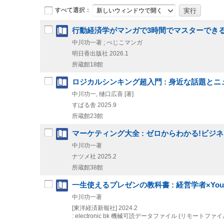
すべて選択：
新しいウィンドウで開く
行動経済学がマンガで3時間でマスターできる本
中川功一著 ; べじこマンガ
明日香出版社
2026.1
所蔵館18館
ロジカルシンキング超入門 : 身近な話題とニュースで学
中川功一, 樋口広喜 [著]
すばる舎
2025.9
所蔵館23館
マーケティング大全 : ゼロからわかる!ビジ
中川功一著
ナツメ社
2025.2
所蔵館38館
一生使えるプレゼンの教科書 : 経営学者×You
中川功一著
[東洋経済新報社]
2024.2
: electronic bk
機械可読データファイル (リモートファイ