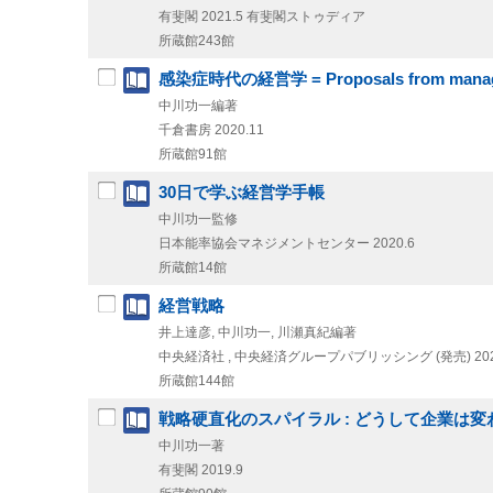
有斐閣
2021.5
有斐閣ストゥディア
所蔵館243館
感染症時代の経営学 = Proposals from management
中川功一編著
千倉書房
2020.11
所蔵館91館
30日で学ぶ経営学手帳
中川功一監修
日本能率協会マネジメントセンター
2020.6
所蔵館14館
経営戦略
井上達彦, 中川功一, 川瀬真紀編著
中央経済社 , 中央経済グループパブリッシング (発売)
20
所蔵館144館
戦略硬直化のスパイラル : どうして企業は
中川功一著
有斐閣
2019.9