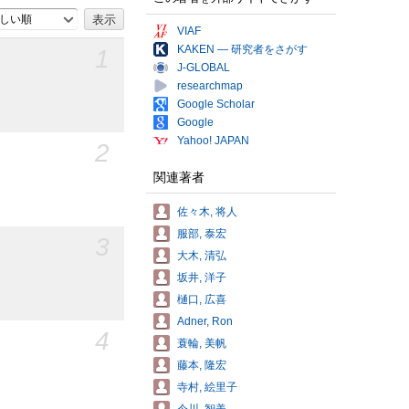
しい順
VIAF
KAKEN — 研究者をさがす
1
J-GLOBAL
researchmap
Google Scholar
Google
Yahoo! JAPAN
2
関連著者
佐々木, 将人
服部, 泰宏
3
大木, 清弘
坂井, 洋子
樋口, 広喜
Adner, Ron
4
蓑輪, 美帆
藤本, 隆宏
寺村, 絵里子