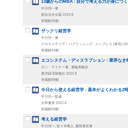
13歳からのMBA : 自分で考える力が身につく
中川功一著
総合法令出版
2023.6
所蔵館36館
ザックリ経営学
中川功一著
クロスメディア・パブリッシング , インプレス (発売)
20
所蔵館44館
エコシステム・ディスラプション : 業界な
ロン・アドナー著 ; 蓑輪美帆訳
東洋経済新報社
2022.8
所蔵館98館
今日から使える経営学 : 基本がよくわかる2時間講義 = Usef
中川功一監修
大和書房
2022.4
所蔵館56館
考える経営学
中川功一, 佐々木将人, 服部泰宏著