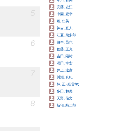
今川, 智美
安藤, 史江
5
中園, 宏幸
麓, 仁美
神吉, 直人
江夏, 幾多郎
6
藤本, 昌代
佐藤, 正克
吉田, 陽祐
涌田, 幸宏
井上, 達彦
7
川瀬, 真紀
林, 正 (経営学)
多田, 和美
天野, 倫文
8
新宅, 純二郎