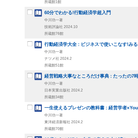
所蔵館1館
60分でわかる!行動経済学超入門
中川功一著
技術評論社
2024.10
所蔵館76館
行動経済学大全 : ビジネスで使いこなす!み
中川功一著
ナツメ社
2024.2
所蔵館51館
経営戦略大事なところだけ事典 : たったの7
中川功一著
日本実業出版社
2024.2
所蔵館34館
一生使えるプレゼンの教科書 : 経営学者×You
中川功一著
東洋経済新報社
2024.2
所蔵館70館