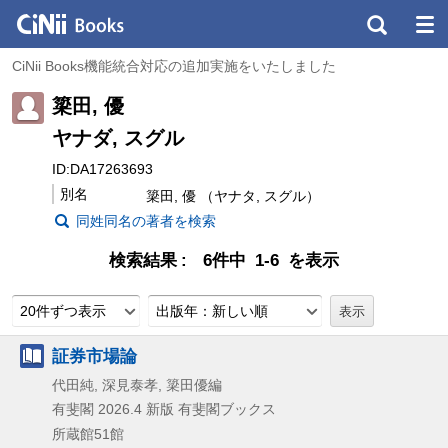
CiNii Books機能統合対応の追加実施をいたしました
簗田, 優
ヤナダ, スグル
ID:DA17263693
別名
簗田, 優 （ヤナタ, スグル）
同姓同名の著者を検索
検索結果
6件中 1-6 を表示
20件ずつ表示
出版年：新しい順
証券市場論
代田純, 深見泰孝, 簗田優編
有斐閣
2026.4
新版
有斐閣ブックス
所蔵館51館