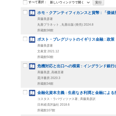
すべて選択：
新しいウィンドウで開く
ホモ・クアンティフィカンスと貨幣 : 「価
斉藤美彦著
丸善プラネット , 丸善出版 (発売)
2024.8
所蔵館38館
ポスト・ブレグジットのイギリス金融 : 政
斉藤美彦著
文眞堂
2021.12
所蔵館50館
危機対応と出口への模索 : イングランド銀行
斉藤美彦, 高橋亘著
晃洋書房
2020.3
所蔵館34館
金融化資本主義 : 生産なき利潤と金融による
コスタス・ラパヴィツァス著 ; 斉藤美彦訳
日本経済評論社
2018.6
所蔵館107館