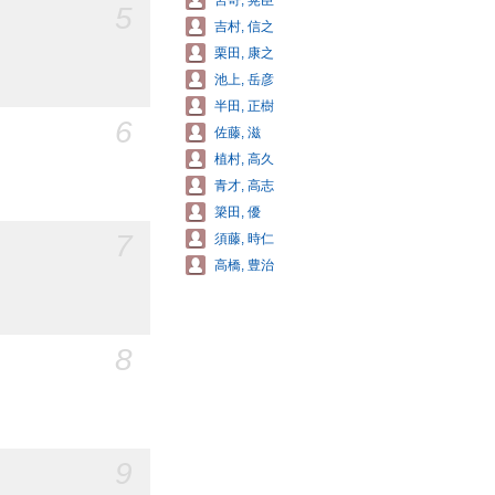
宮嵜, 晃臣
5
吉村, 信之
栗田, 康之
池上, 岳彦
半田, 正樹
6
佐藤, 滋
植村, 高久
青才, 高志
簗田, 優
7
須藤, 時仁
高橋, 豊治
8
9