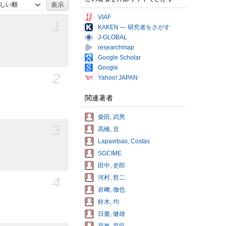
しい順
VIAF
1
KAKEN — 研究者をさがす
J-GLOBAL
researchmap
Google Scholar
Google
2
Yahoo! JAPAN
関連著者
柴田, 武男
3
高橋, 亘
Lapavitsas, Costas
SGCIME
田中, 史郎
4
河村, 哲二
岩﨑, 徹也
鈴木, 均
日臺, 健雄