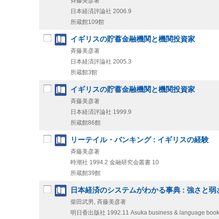
斉藤美彦著
日本経済評論社
2006.9
所蔵館109館
イギリスの貯蓄金融機関と機関投資家
斉藤美彦著
日本経済評論社
2005.3
所蔵館3館
イギリスの貯蓄金融機関と機関投資家
斉藤美彦著
日本経済評論社
1999.9
所蔵館86館
リーテイル・バンキング : イギリスの経験
斉藤美彦著
時潮社
1994.2
金融研究会叢書 10
所蔵館39館
日本経済のシステムがわかる事典 : 強さと弱
柴田武男, 斉藤美彦著
明日香出版社
1992.11
Asuka business & language boo