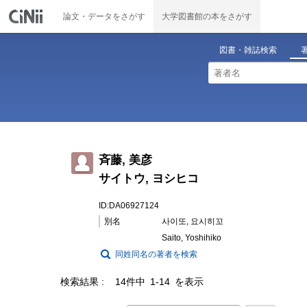
論文・データをさがす
大学図書館の本をさがす
図書・雑誌検索
斉藤, 美彦
サイトウ, ヨシヒコ
ID:DA06927124
別名
사이또, 요시히꼬
Saito, Yoshihiko
同姓同名の著者を検索
検索結果
14件中 1-14 を表示