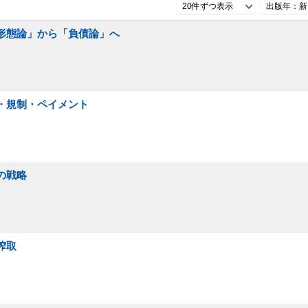
20件ずつ表示
出版年：新
値形態論」から「負債論」へ
策・規制・ペイメント
の戦略
搾取