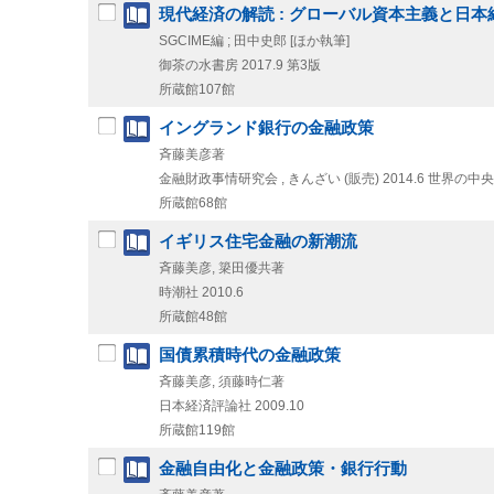
現代経済の解読 : グローバル資本主義と日本
SGCIME編 ; 田中史郎 [ほか執筆]
御茶の水書房
2017.9
第3版
所蔵館107館
イングランド銀行の金融政策
斉藤美彦著
金融財政事情研究会 , きんざい (販売)
2014.6
世界の中央
所蔵館68館
イギリス住宅金融の新潮流
斉藤美彦, 簗田優共著
時潮社
2010.6
所蔵館48館
国債累積時代の金融政策
斉藤美彦, 須藤時仁著
日本経済評論社
2009.10
所蔵館119館
金融自由化と金融政策・銀行行動