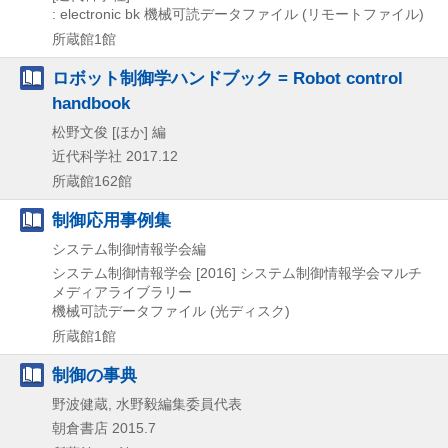
: electronic bk
機械可読データファイル (リモートファイル)
所蔵館1館
ロボット制御学ハンドブック = Robot control
handbook
松野文俊 [ほか] 編
近代科学社
2017.12
所蔵館162館
制御応用事例集
システム制御情報学会編
システム制御情報学会
[2016]
システム制御情報学会マルチ
メディアライブラリー
機械可読データファイル (光ディスク)
所蔵館1館
制御の事典
野波健蔵, 水野毅編集委員代表
朝倉書店
2015.7