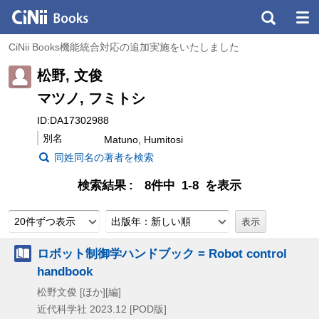
CiNii Books機能統合対応の追加実施をいたしました
松野, 文俊
マツノ, フミトシ
ID:DA17302988
別名
Matuno, Humitosi
同姓同名の著者を検索
検索結果
8件中 1-8 を表示
20件ずつ表示
出版年：新しい順
ロボット制御学ハンドブック = Robot control
handbook
松野文俊 [ほか][編]
近代科学社
2023.12
[POD版]