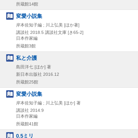
所蔵館14館
変愛小説集
岸本佐知子編 ; 川上弘美 [ほか著]
講談社
2018.5
講談社文庫 [き65-2]
日本作家編
所蔵館3館
私と介護
島田洋七 [ほか] 著
新日本出版社
2016.12
所蔵館25館
変愛小説集
岸本佐知子編 ; 川上弘美 [ほか] 著
講談社
2014.9
日本作家編
所蔵館41館
0.5ミリ