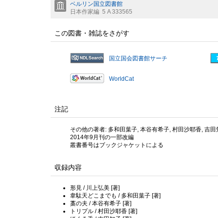
ベルリン国立図書館
日本作家編
5 A 333565
この図書・雑誌をさがす
国立国会図書館サーチ
WorldCat
注記
その他の著者: 多和田葉子, 本谷有希子, 村田沙耶香, 吉田知
2014年9月刊の一部改編
叢書番号はブックジャケットによる
収録内容
形見 / 川上弘美 [著]
韋駄天どこまでも / 多和田葉子 [著]
藁の夫 / 本谷有希子 [著]
トリプル / 村田沙耶香 [著]