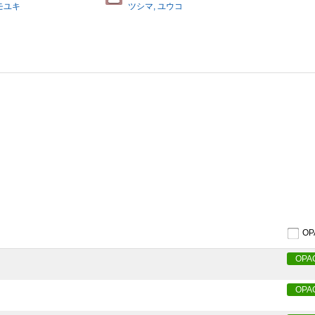
モユキ
ツシマ, ユウコ
O
OPA
OPA