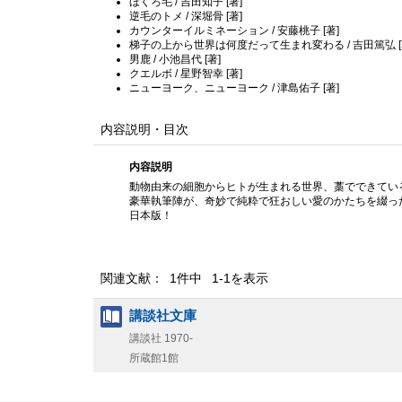
ほくろ毛 / 吉田知子 [著]
逆毛のトメ / 深堀骨 [著]
カウンターイルミネーション / 安藤桃子 [著]
梯子の上から世界は何度だって生まれ変わる / 吉田篤弘 [
男鹿 / 小池昌代 [著]
クエルボ / 星野智幸 [著]
ニューヨーク、ニューヨーク / 津島佑子 [著]
内容説明・目次
内容説明
動物由来の細胞からヒトが生まれる世界、藁でできてい
豪華執筆陣が、奇妙で純粋で狂おしい愛のかたちを綴っ
日本版！
関連文献： 1件中 1-1を表示
講談社文庫
講談社
1970-
所蔵館1館