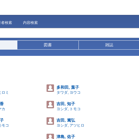
著者検索
内容検索
図書
雑誌
多和田, 葉子
ヒロミ
タワダ, ヨウコ
耶香
吉田, 知子
ヤカ
ヨシダ, トモコ
モ子
吉田, 篤弘
モモコ
ヨシダ, アツヒロ
津島, 佑子