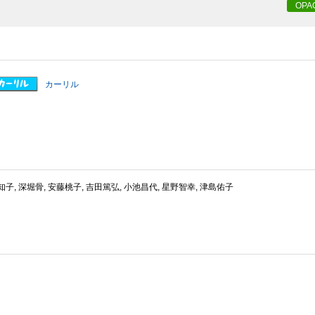
OPA
カーリル
子, 深堀骨, 安藤桃子, 吉田篤弘, 小池昌代, 星野智幸, 津島佑子