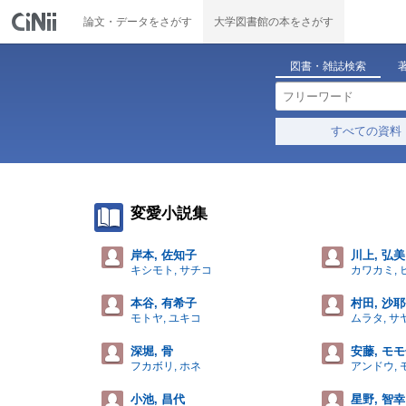
論文・データをさがす
大学図書館の本をさがす
図書・雑誌検索
すべての資料
変愛小説集
岸本, 佐知子
川上, 弘美
キシモト, サチコ
カワカミ, 
本谷, 有希子
村田, 沙
モトヤ, ユキコ
ムラタ, サ
深堀, 骨
安藤, モ
フカボリ, ホネ
アンドウ, 
小池, 昌代
星野, 智幸