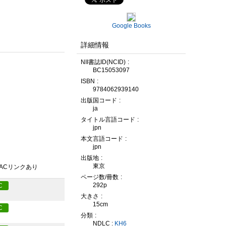
Google Books
詳細情報
NII書誌ID(NCID)
BC15053097
ISBN
9784062939140
出版国コード
ja
タイトル言語コード
jpn
本文言語コード
jpn
出版地
東京
PACリンクあり
ページ数/冊数
292p
C
大きさ
15cm
C
分類
NDLC :
KH6