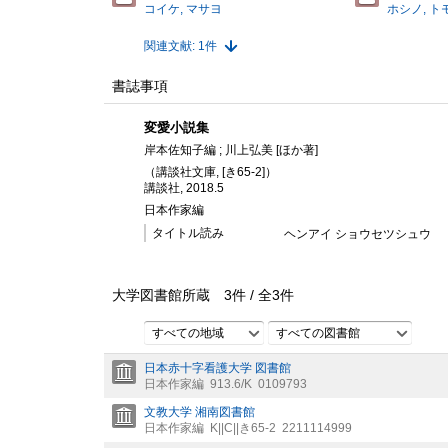
コイケ, マサヨ
ホシノ, ト
関連文献: 1件
書誌事項
変愛小説集
岸本佐知子編 ; 川上弘美 [ほか著]
（講談社文庫, [き65-2]）
講談社, 2018.5
日本作家編
タイトル読み
ヘンアイ ショウセツシュウ
大学図書館所蔵
3
件 /
全
3
件
すべての地域
すべての図書館
日本赤十字看護大学 図書館
日本作家編
913.6/K
0109793
文教大学 湘南図書館
日本作家編
K||C||き65-2
2211114999