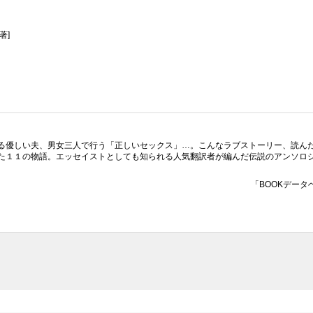
著]
る優しい夫、男女三人で行う「正しいセックス」…。こんなラブストーリー、読ん
た１１の物語。エッセイストとしても知られる人気翻訳者が編んだ伝説のアンソロ
「BOOKデータ