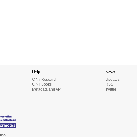
Help
News
CiNii Research
Updates
CiNii Books
RSS
Metadata and API
Twitter
tics