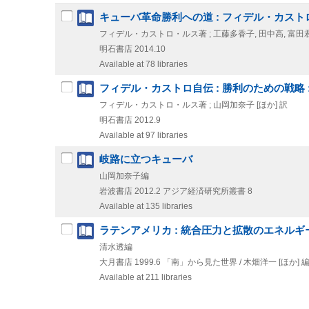
キューバ革命勝利への道 : フィデル・カスト
フィデル・カストロ・ルス著 ; 工藤多香子, 田中高, 富田
明石書店
2014.10
Available at 78 libraries
フィデル・カストロ自伝 : 勝利のための戦略 
フィデル・カストロ・ルス著 ; 山岡加奈子 [ほか] 訳
明石書店
2012.9
Available at 97 libraries
岐路に立つキューバ
山岡加奈子編
岩波書店
2012.2
アジア経済研究所叢書 8
Available at 135 libraries
ラテンアメリカ : 統合圧力と拡散のエネルギ
清水透編
大月書店
1999.6
「南」から見た世界 / 木畑洋一 [ほか] 編
Available at 211 libraries