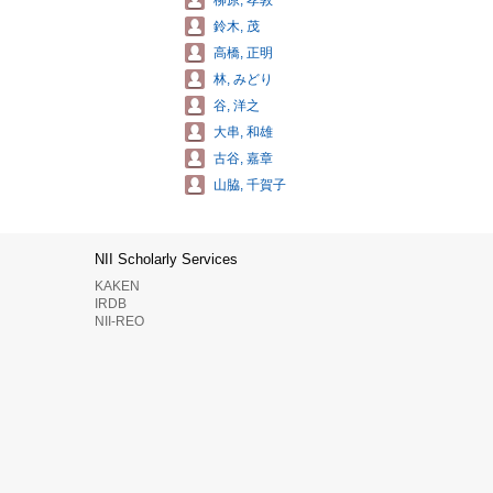
柳原, 孝敦
鈴木, 茂
高橋, 正明
林, みどり
谷, 洋之
大串, 和雄
古谷, 嘉章
山脇, 千賀子
NII Scholarly Services
KAKEN
IRDB
NII-REO