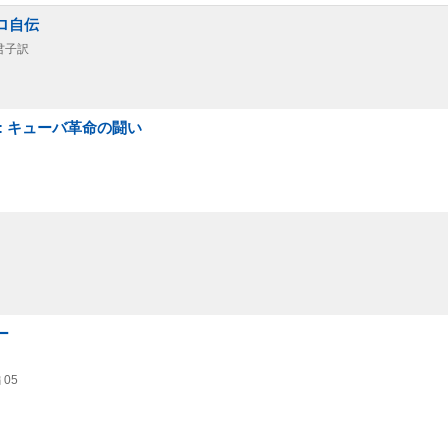
ロ自伝
君子訳
: キューバ革命の闘い
ー
 05