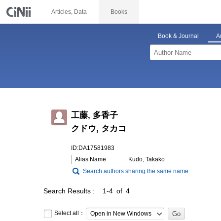
Articles, Data
Books
Book & Journal
A
工藤, 多香子
クドウ, タカコ
ID:DA17581983
Alias Name
Kudo, Takako
Search authors sharing the same name
Search Results
1-4 of 4
Select all：
Open in New Windows