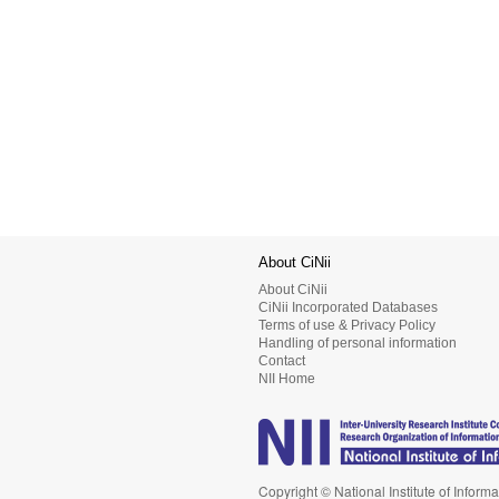
About CiNii
About CiNii
CiNii Incorporated Databases
Terms of use & Privacy Policy
Handling of personal information
Contact
NII Home
Copyright © National Institute of Informa