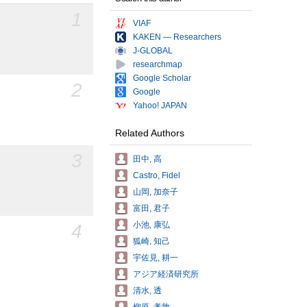
1
VIAF
KAKEN — Researchers
J-GLOBAL
researchmap
Google Scholar
2
Google
Yahoo! JAPAN
Related Authors
3
田中, 高
Castro, Fidel
山岡, 加奈子
富田, 君子
小池, 康弘
4
狐崎, 知己
宇佐見, 耕一
アジア経済研究所
清水, 透