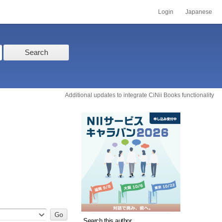
Login
Japanese
Search
Additional updates to integrate CiNii Books functionality
Search this author