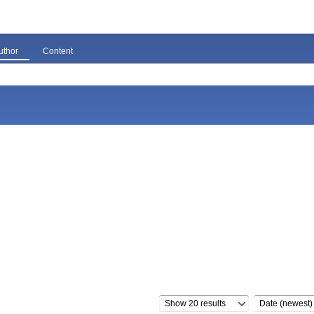
uthor
Content
Show 20 results
Date (newest)