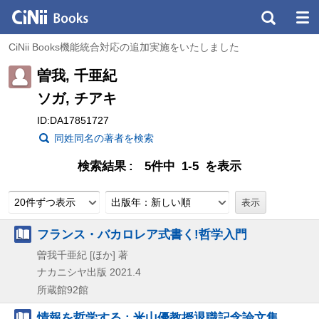
CiNii Books機能統合対応の追加実施をいたしました
曽我, 千亜紀
ソガ, チアキ
ID:DA17851727
同姓同名の著者を検索
検索結果
5件中 1-5 を表示
20件ずつ表示
出版年：新しい順
フランス・バカロレア式書く!哲学入門
曽我千亜紀 [ほか] 著
ナカニシヤ出版
2021.4
所蔵館92館
情報を哲学する : 米山優教授退職記念論文集