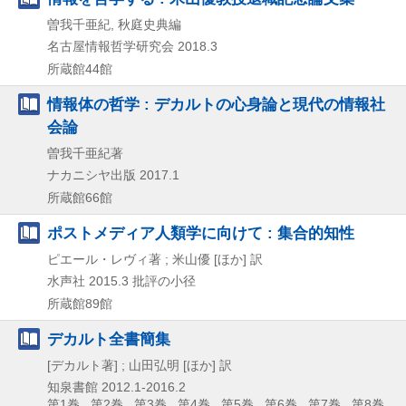
曽我千亜紀, 秋庭史典編
名古屋情報哲学研究会
2018.3
所蔵館44館
情報体の哲学 : デカルトの心身論と現代の情報社
会論
曽我千亜紀著
ナカニシヤ出版
2017.1
所蔵館66館
ポストメディア人類学に向けて : 集合的知性
ピエール・レヴィ著 ; 米山優 [ほか] 訳
水声社
2015.3
批評の小径
所蔵館89館
デカルト全書簡集
[デカルト著] ; 山田弘明 [ほか] 訳
知泉書館
2012.1-2016.2
第1巻 , 第2巻 , 第3巻 , 第4巻 , 第5巻 , 第6巻 , 第7巻 , 第8巻