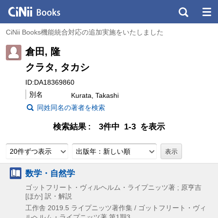
CiNii Books機能統合対応の追加実施をいたしました
倉田, 隆
クラタ, タカシ
ID:DA18369860
別名
Kurata, Takashi
同姓同名の著者を検索
検索結果
3件中 1-3 を表示
20件ずつ表示
出版年：新しい順
数学・自然学
ゴットフリート・ヴィルヘルム・ライプニッツ著 ; 原亨吉
[ほか] 訳・解説
工作舎
2019.5
ライプニッツ著作集 / ゴットフリート・ヴィ
ルヘルム・ライプニッツ著 第1期3