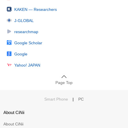
KAKEN — Researchers
J-GLOBAL
researchmap
Google Scholar
Google
Yahoo! JAPAN
Page Top
Smart Phone
|
PC
About CiNii
About CiNii