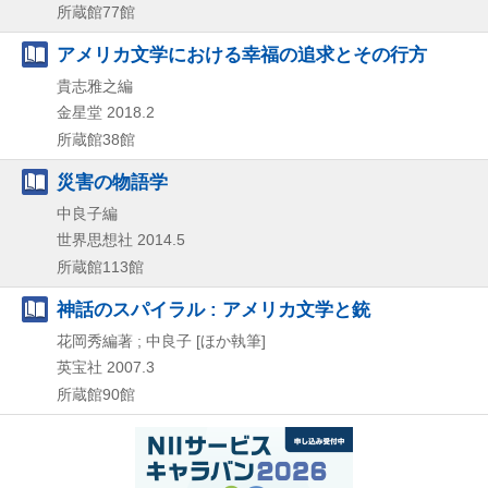
所蔵館77館
アメリカ文学における幸福の追求とその行方
貴志雅之編
金星堂
2018.2
所蔵館38館
災害の物語学
中良子編
世界思想社
2014.5
所蔵館113館
神話のスパイラル : アメリカ文学と銃
花岡秀編著 ; 中良子 [ほか執筆]
英宝社
2007.3
所蔵館90館