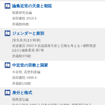
論集近世の天皇と朝廷
朝幕研究会編
岩田書院
2019.5
所蔵館86館
ジェンダーと差別
[安丸良夫ほか執筆]
岩波書店
2002.9
岩波講座天皇と王権を考える / 網野善彦
[ほか] 編集委員 第7巻
所蔵館375館
中近世の宗教と国家
今谷明, 高埜利彦編
岩田書院
1998.6
所蔵館138館
身分と格式
朝尾直弘編
中央公論社
1992.7
日本の近世 / 辻達也,
朝尾直弘編 7