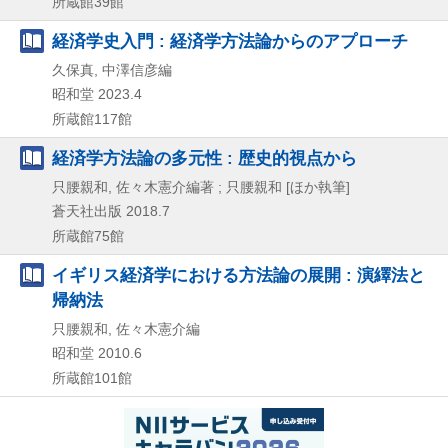
所蔵館39館
経済学史入門 : 経済学方法論からのアプローチ
久保真, 中澤信彦編
昭和堂
2023.4
所蔵館117館
経済学方法論の多元性 : 歴史的視点から
只腰親和, 佐々木憲介編著 ; 只腰親和 [ほか執筆]
蒼天社出版
2018.7
所蔵館75館
イギリス経済学における方法論の展開 : 演繹法と
帰納法
只腰親和, 佐々木憲介編
昭和堂
2010.6
所蔵館101館