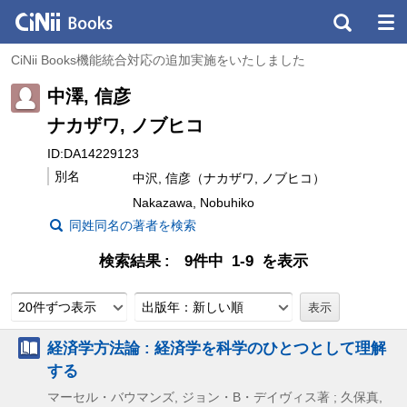
CiNii Books機能統合対応の追加実施をいたしました
中澤, 信彦
ナカザワ, ノブヒコ
ID:DA14229123
別名
中沢, 信彦（ナカザワ, ノブヒコ）
Nakazawa, Nobuhiko
同姓同名の著者を検索
検索結果
9件中 1-9 を表示
20件ずつ表示
出版年：新しい順
経済学方法論 : 経済学を科学のひとつとして理解
する
マーセル・バウマンズ, ジョン・B・デイヴィス著 ; 久保真,