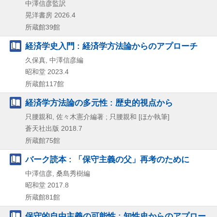
中澤信彦監訳
晃洋書房
2026.4
所蔵館39館
経済学史入門 : 経済学方法論からのアプローチ
久保真, 中澤信彦編
昭和堂
2023.4
所蔵館117館
経済学方法論の多元性 : 歴史的視点から
只腰親和, 佐々木憲介編著 ; 只腰親和 [ほか執筆]
蒼天社出版
2018.7
所蔵館75館
バーク読本 : 「保守主義の父」再考のために
中澤信彦, 桑島秀樹編
昭和堂
2017.8
所蔵館81館
保守的自由主義の可能性 : 知性史からのアプロー