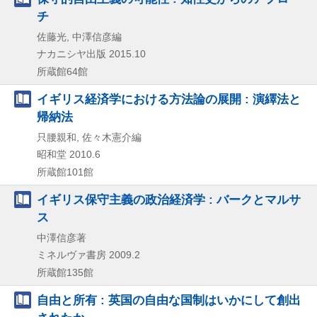
チ
佐藤光, 中澤信彦編
ナカニシヤ出版
2015.10
所蔵館64館
イギリス経済学における方法論の展開 : 演繹法と
帰納法
只腰親和, 佐々木憲介編
昭和堂
2010.6
所蔵館101館
イギリス保守主義の政治経済学 : バークとマルサ
ス
中澤信彦著
ミネルヴァ書房
2009.2
所蔵館135館
自由と所有 : 英国の自由な国制はいかにして創出