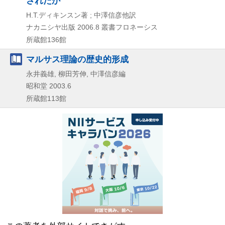
されたか
H.T.ディキンスン著 ; 中澤信彦他訳
ナカニシヤ出版
2006.8
叢書フロネーシス
所蔵館136館
マルサス理論の歴史的形成
永井義雄, 柳田芳伸, 中澤信彦編
昭和堂
2003.6
所蔵館113館