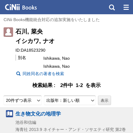
CiNii Books機能統合対応の追加実施をいたしました
石川, 菜央
イシカワ, ナオ
ID:DA18523290
別名
Ishikawa, Nao
Ishikawa, Nao
同姓同名の著者を検索
検索結果
2件中 1-2 を表示
20件ずつ表示
出版年：新しい順
生き物文化の地理学
池谷和信編
海青社
2013.9
ネイチャー・アンド・ソサエティ研究 第2巻