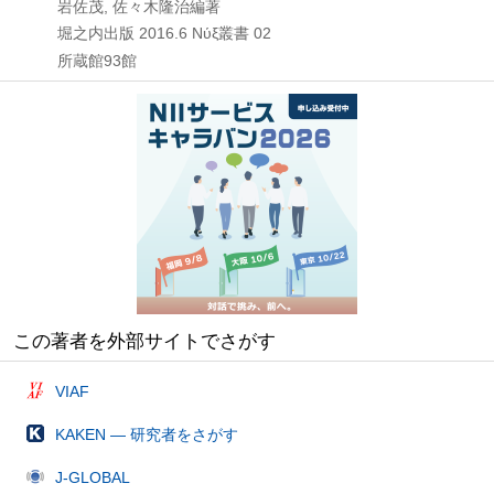
岩佐茂, 佐々木隆治編著
堀之内出版
2016.6
Νύξ叢書 02
所蔵館93館
この著者を外部サイトでさがす
VIAF
KAKEN — 研究者をさがす
J-GLOBAL