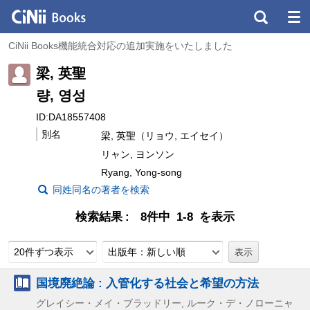
CiNii Books機能統合対応の追加実施をいたしました
梁, 英聖
량, 영성
ID:DA18557408
別名
梁, 英聖（リョウ, エイセイ）
リャン, ヨンソン
Ryang, Yong-song
同姓同名の著者を検索
検索結果
8件中 1-8 を表示
20件ずつ表示
出版年：新しい順
国境廃絶論 : 入管化する社会と希望の方法
グレイシー・メイ・ブラッドリー, ルーク・デ・ノローニャ