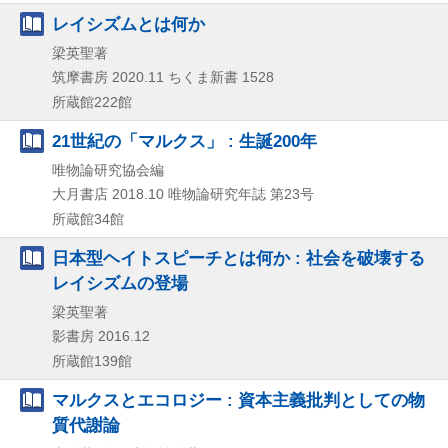
レイシズムとは何か
梁英聖著
筑摩書房
2020.11
ちくま新書 1528
所蔵館222館
21世紀の「マルクス」 : 生誕200年
唯物論研究協会編
大月書店
2018.10
唯物論研究年誌 第23号
所蔵館34館
日本型ヘイトスピーチとは何か : 社会を破壊する
レイシズムの登場
梁英聖著
影書房
2016.12
所蔵館139館
マルクスとエコロジー : 資本主義批判としての物
質代謝論