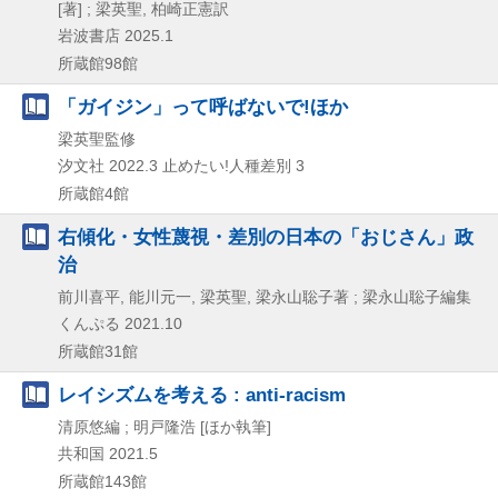
[著] ; 梁英聖, 柏崎正憲訳
岩波書店
2025.1
所蔵館98館
「ガイジン」って呼ばないで!ほか
梁英聖監修
汐文社
2022.3
止めたい!人種差別 3
所蔵館4館
右傾化・女性蔑視・差別の日本の「おじさん」政
治
前川喜平, 能川元一, 梁英聖, 梁永山聡子著 ; 梁永山聡子編集
くんぷる
2021.10
所蔵館31館
レイシズムを考える : anti-racism
清原悠編 ; 明戸隆浩 [ほか執筆]
共和国
2021.5
所蔵館143館