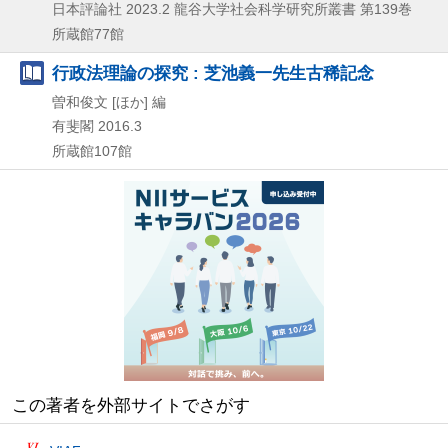
日本評論社
2023.2
龍谷大学社会科学研究所叢書 第139巻
所蔵館77館
行政法理論の探究 : 芝池義一先生古稀記念
曽和俊文 [ほか] 編
有斐閣
2016.3
所蔵館107館
この著者を外部サイトでさがす