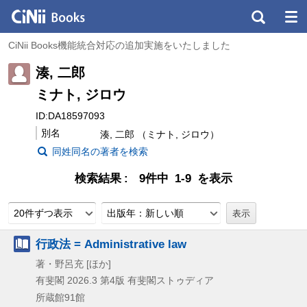
CiNii Books機能統合対応の追加実施をいたしました
湊, 二郎
ミナト, ジロウ
ID:DA18597093
別名
湊, 二郎 （ミナト, ジロウ）
同姓同名の著者を検索
検索結果
9件中 1-9 を表示
20件ずつ表示
出版年：新しい順
行政法 = Administrative law
著・野呂充 [ほか]
有斐閣
2026.3
第4版
有斐閣ストゥディア
所蔵館91館