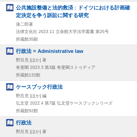
公共施設整備と法的救済 : ドイツにおける計画確
定決定を争う訴訟に関する研究
湊二郎著
法律文化社
2023.11
立命館大学法学叢書 第25号
所蔵館35館
行政法 = Administrative law
野呂充 [ほか] 著
有斐閣
2023.3
第3版
有斐閣ストゥディア
所蔵館132館
ケースブック行政法
野呂充 [ほか] 編
弘文堂
2022.4
第7版
弘文堂ケースブックシリーズ
所蔵館92館
行政法
野呂充 [ほか] 著