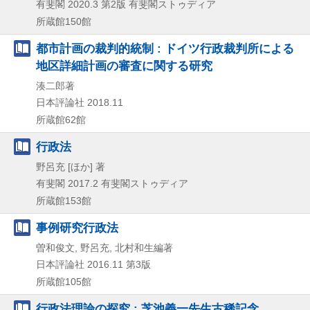
有斐閣
2020.3
第2版
有斐閣ストゥディア
所蔵館150館
都市計画の裁判的統制 : ドイツ行政裁判所による
地区詳細計画の審査に関する研究
湊二郎著
日本評論社
2018.11
所蔵館62館
行政法
野呂充 [ほか] 著
有斐閣
2017.2
有斐閣ストゥディア
所蔵館153館
事例研究行政法
曽和俊文, 野呂充, 北村和生編著
日本評論社
2016.11
第3版
所蔵館105館
行政法理論の探究 : 芝池義一先生古稀記念