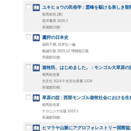
ユキヒョウの民俗学 : 霊峰を駆ける美しき聖
相馬拓也 [著]
晃洋書房
2026.2
所蔵館23館
鷹狩の日本史
福田千鶴, 武井弘一編
勉誠出版
2025.12
増補改訂版
所蔵館32館
遊牧民、はじめました。 : モンゴル大草原の
相馬拓也著
光文社
2024.9
光文社新書 1328
所蔵館50館
草原の掟 : 西部モンゴル遊牧社会における
相馬拓也著
ナカニシヤ出版
2022.1
所蔵館59館
ヒマラヤ山脈にアグロフォレストリー国際協力