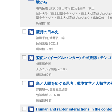
験から
相馬拓也 [講演] ; 梶山祐治 [ほか] 編集・校正
筑波大学「日本財団中央アジア・日本人材育成プロジェクト(
団中央アジア・日本人材育成プロジェクト(NipCA)」主催
所蔵館1館
鷹狩の日本史
福田千鶴, 武井弘一編
勉誠出版
2021.2
所蔵館127館
鷲使い (イーグルハンター) の民族誌 : 
相馬拓也著
ナカニシヤ出版
2018.2
所蔵館62館
鳥と人間をめぐる思考 : 環境文学と人類学の
野田研一, 奥野克巳編著
勉誠出版
2016.10
所蔵館99館
Human and raptor interactions in the contex