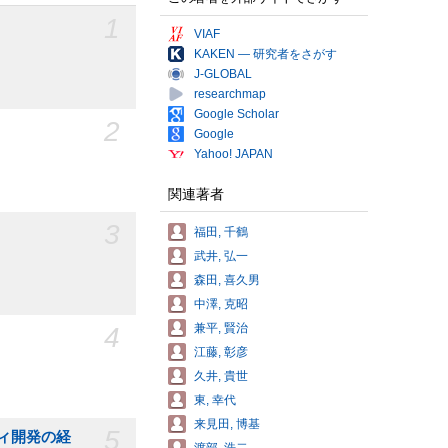
1
VIAF
KAKEN — 研究者をさがす
J-GLOBAL
researchmap
Google Scholar
2
Google
Yahoo! JAPAN
関連著者
3
福田, 千鶴
武井, 弘一
森田, 喜久男
中澤, 克昭
兼平, 賢治
4
江藤, 彰彦
久井, 貴世
東, 幸代
来見田, 博基
5
ィ開発の経