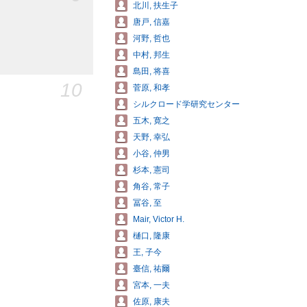
北川, 扶生子
唐戸, 信嘉
河野, 哲也
中村, 邦生
島田, 将喜
10
菅原, 和孝
シルクロード学研究センター
五木, 寛之
天野, 幸弘
小谷, 仲男
杉本, 憲司
角谷, 常子
冨谷, 至
Mair, Victor H.
樋口, 隆康
王, 子今
臺信, 祐爾
宮本, 一夫
佐原, 康夫