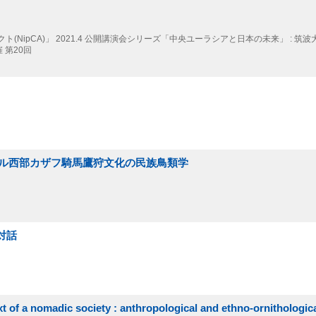
NipCA)」
2021.4
公開講演会シリーズ「中央ユーラシアと日本の未来」 : 筑波
 第20回
モンゴル西部カザフ騎馬鷹狩文化の民族鳥類学
対話
t of a nomadic society : anthropological and ethno-ornithologica