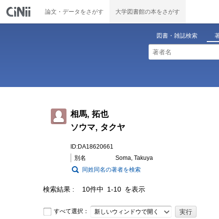
論文・データをさがす
大学図書館の本をさがす
図書・雑誌検索
相馬, 拓也
ソウマ, タクヤ
ID:DA18620661
別名
Soma, Takuya
同姓同名の著者を検索
検索結果
10件中 1-10 を表示
すべて選択：
新しいウィンドウで開く