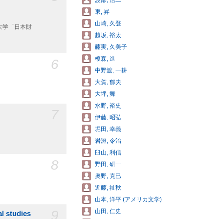
渡部, 浩二
東, 昇
山崎, 久登
大学「日本財
越坂, 裕太
藤実, 久美子
榎森, 進
6
中野渡, 一耕
大賀, 郁夫
大坪, 舞
水野, 裕史
7
伊藤, 昭弘
堀田, 幸義
岩淵, 令治
臼山, 利信
8
野田, 研一
奥野, 克巳
近藤, 祉秋
山本, 洋平 (アメリカ文学)
9
山田, 仁史
l studies