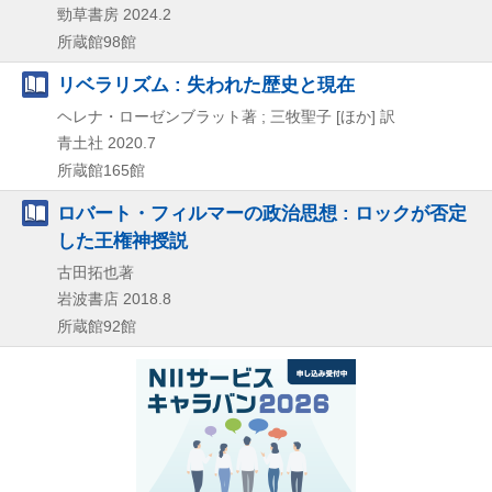
勁草書房
2024.2
所蔵館98館
リベラリズム : 失われた歴史と現在
ヘレナ・ローゼンブラット著 ; 三牧聖子 [ほか] 訳
青土社
2020.7
所蔵館165館
ロバート・フィルマーの政治思想 : ロックが否定
した王権神授説
古田拓也著
岩波書店
2018.8
所蔵館92館