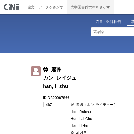
論文・データをさがす
大学図書館の本をさがす
図書・雑誌検索
韓, 麗珠
カン, レイジュ
han, li zhu
ID:DB00087866
別名
韓, 麗珠（ホン, ライチュー）
Hon, Raichu
Hon, Lai Chu
Han, Lizhu
홍, 라이추