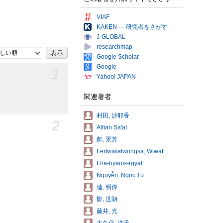
VIAF
KAKEN — 研究者をさがす
J-GLOBAL
researchmap
しい順
Google Scholar
Google
1
Yahoo! JAPAN
関連著者
村田, 沙耶香
2
Alfian Sa'at
郝, 景芳
Lertwiwatwongsa, Wiwat
Lha-byams-rgyal
Nguyễn, Ngọc Tư
連, 明偉
鄭, 世朗
藤井, 光