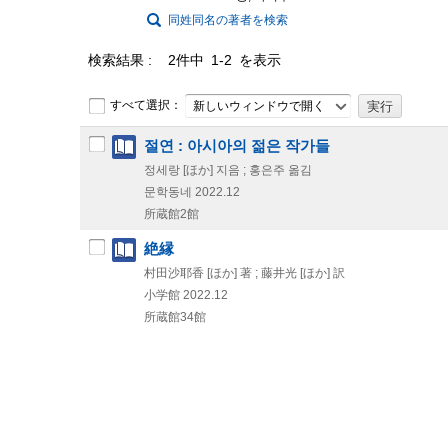
同姓同名の著者を検索
検索結果
2件中 1-2 を表示
すべて選択：
新しいウィンドウで開く
절연 : 아시아의 젊은 작가들
정세랑 [ほか] 지음 ; 홍은주 옮김
문학동네
2022.12
所蔵館2館
絶縁
村田沙耶香 [ほか] 著 ; 藤井光 [ほか] 訳
小学館
2022.12
所蔵館34館