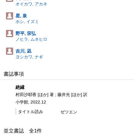
オイカワ, アカネ
星, 泉
ホシ, イズミ
野平, 宗弘
ノヒラ, ムネヒロ
吉川, 凪
ヨシカワ, ナギ
書誌事項
絶縁
村田沙耶香 [ほか] 著 ; 藤井光 [ほか] 訳
小学館, 2022.12
タイトル読み
ゼツエン
並立書誌 全
1
件