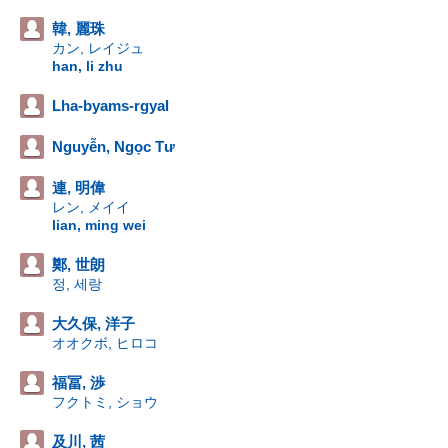
韓, 麗珠
カン, レイジュ
han, li zhu
Lha-byams-rgyal
Nguyễn, Ngọc Tư
連, 明偉
レン, メイイ
lian, ming wei
鄭, 世朗
정, 세랑
大久保, 洋子
オオクボ, ヒロコ
福冨, 渉
フクトミ, ショウ
及川, 茜