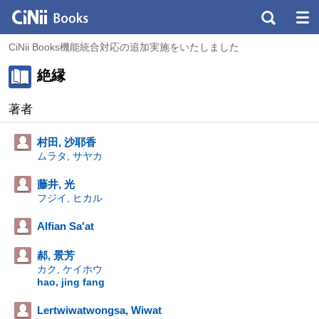
CiNii Books機能統合対応の追加実施をいたしました
絶縁
著者
村田, 沙耶香
ムラタ, サヤカ
藤井, 光
フジイ, ヒカル
Alfian Sa'at
郝, 景芳
カク, ケイホウ
hao, jing fang
Lertwiwatwongsa, Wiwat