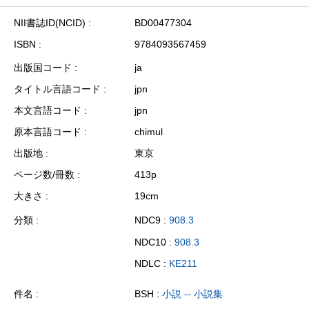
NII書誌ID(NCID)
BD00477304
ISBN
9784093567459
出版国コード
ja
タイトル言語コード
jpn
本文言語コード
jpn
原本言語コード
chimul
出版地
東京
ページ数/冊数
413p
大きさ
19cm
分類
NDC9 :
908.3
NDC10 :
908.3
NDLC :
KE211
件名
BSH :
小説 -- 小説集