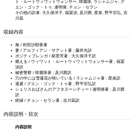
ト・ルートウィワットウォンサー, 韓麗珠, ラシャムジャ, グ
エン・ゴック・トゥ, 連明偉, チョン・セラン
その他の訳者: 大久保洋子, 福冨渉, 及川茜, 星泉, 野平宗弘, 吉
川凪
収録内容
無 / 村田沙耶香著
妻 / アルフィアン・サアット著 ; 藤井光訳
ポジティブレンガ / 郝景芳著 ; 大久保洋子訳
燃える / ウィワット・ルートウィワットウォンサー著 ; 福冨
渉訳
秘密警察 / 韓麗珠著 ; 及川茜訳
穴の中には雪蓮花が咲いている / ラシャムジャ著 ; 星泉訳
逃避 / グエン・ゴック・トゥ著 ; 野平宗弘訳
シェリスおばさんのアフタヌーンティー / 連明偉著 ; 及川茜
訳
絶縁 / チョン・セラン著 ; 吉川凪訳
内容説明・目次
内容説明