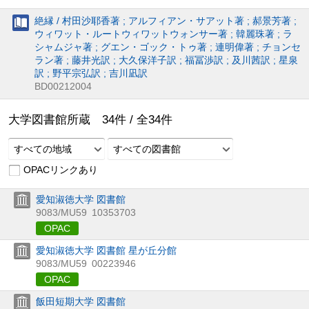
絶縁 / 村田沙耶香著 ; アルフィアン・サアット著 ; 郝景芳著 ;
ウィワット・ルートウィワットウォンサー著 ; 韓麗珠著 ; ラ
シャムジャ著 ; グエン・ゴック・トゥ著 ; 連明偉著 ; チョンセ
ラン著 ; 藤井光訳 ; 大久保洋子訳 ; 福冨渉訳 ; 及川茜訳 ; 星泉
訳 ; 野平宗弘訳 ; 吉川凪訳
BD00212004
大学図書館所蔵
34
件 /
全
34
件
すべての地域
すべての図書館
OPACリンクあり
愛知淑徳大学 図書館
9083/MU59
10353703
OPAC
愛知淑徳大学 図書館 星が丘分館
9083/MU59
00223946
OPAC
飯田短期大学 図書館