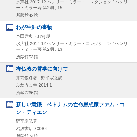
水声社
2017.12
ヘンリー・ミラー・コレクション / ヘンリ
ー・ミラー著 第2期 ; 15
所蔵館42館
わが生涯の書物
本田康典 [ほか] 訳
水声社
2014.12
ヘンリー・ミラー・コレクション / ヘンリ
ー・ミラー著 第2期 ; 13
所蔵館53館
禅仏教の哲学に向けて
井筒俊彦著 ; 野平宗弘訳
ぷねうま舎
2014.1
所蔵館66館
新しい意識 : ベトナムの亡命思想家ファム・コ
ン・ティエン
野平宗弘著
岩波書店
2009.6
所蔵館74館