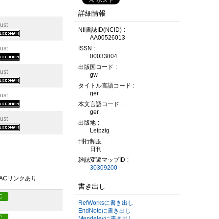
詳細情報
ust
NII書誌ID(NCID)
AA00526013
ISSN
ust
00033804
出版国コード
ust
gw
タイトル言語コード
ger
ust
本文言語コード
ger
ust
出版地
Leipzig
刊行頻度
日刊
雑誌変遷マップID
30309200
PACリンクあり
書き出し
C
RefWorksに書き出し
EndNoteに書き出し
C
Mendeleyに書き出し