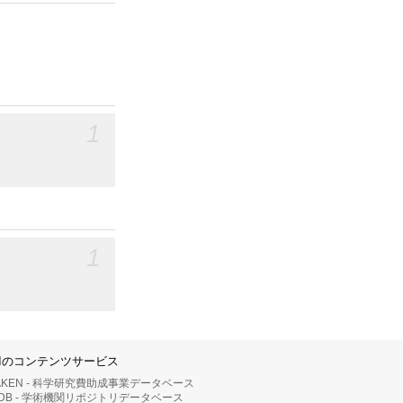
1
1
IIのコンテンツサービス
AKEN - 科学研究費助成事業データベース
RDB - 学術機関リポジトリデータベース