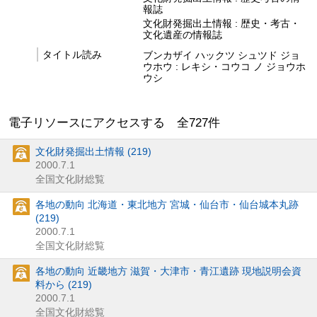
報誌
文化財発掘出土情報 : 歴史・考古・
文化遺産の情報誌
タイトル読み
ブンカザイ ハックツ シュツド ジョ
ウホウ : レキシ・コウコ ノ ジョウホ
ウシ
電子リソースにアクセスする 全
727
件
文化財発掘出土情報 (219)
2000.7.1
全国文化財総覧
各地の動向 北海道・東北地方 宮城・仙台市・仙台城本丸跡
(219)
2000.7.1
全国文化財総覧
各地の動向 近畿地方 滋賀・大津市・青江遺跡 現地説明会資
料から (219)
2000.7.1
全国文化財総覧