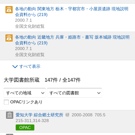
各地の動向 関東地方 栃木・宇都宮市・小屋原遺跡 現地説明
会資料から (219)
2000.7.1
全国文化財総覧
各地の動向 近畿地方 兵庫・姫路市・書写 坂本城跡 現地説明
会資料から (219)
2000.7.1
全国文化財総覧
すべて表示
大学図書館所蔵
147
件 /
全
147
件
すべての地域
すべての図書館
OPACリンクあり
愛知大学 綜合郷土研究所
研
2000-2008
705:5
215-311,
314-328
OPAC