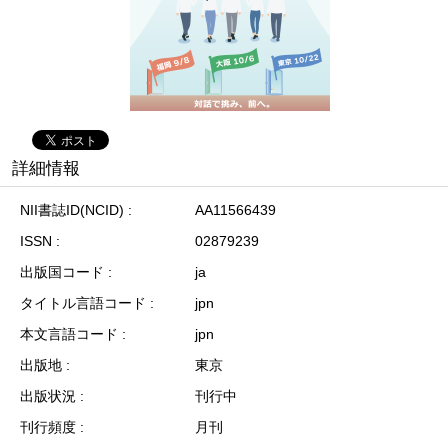
詳細情報
NII書誌ID(NCID)
AA11566439
ISSN
02879239
出版国コード
ja
タイトル言語コード
jpn
本文言語コード
jpn
出版地
東京
出版状況
刊行中
刊行頻度
月刊