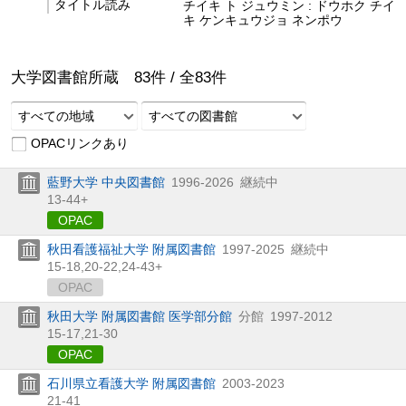
タイトル読み
チイキ ト ジュウミン : ドウホク チイ
キ ケンキュウジョ ネンポウ
大学図書館所蔵
83
件 /
全
83
件
すべての地域
すべての図書館
OPACリンクあり
藍野大学 中央図書館
1996-2026
継続中
13-44+
OPAC
秋田看護福祉大学 附属図書館
1997-2025
継続中
15-18,
20-22,
24-43+
OPAC
秋田大学 附属図書館 医学部分館
分館
1997-2012
15-17,
21-30
OPAC
石川県立看護大学 附属図書館
2003-2023
21-41