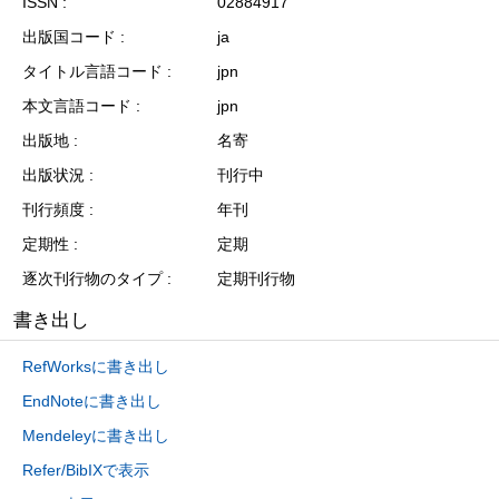
ISSN
02884917
出版国コード
ja
タイトル言語コード
jpn
本文言語コード
jpn
出版地
名寄
出版状況
刊行中
刊行頻度
年刊
定期性
定期
逐次刊行物のタイプ
定期刊行物
書き出し
RefWorksに書き出し
EndNoteに書き出し
Mendeleyに書き出し
Refer/BibIXで表示