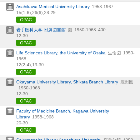
Asahikawa Medical University Library
1953-1967
15(1-6),
26(6),
28-29
OPAC
岩手医科大学 附属図書館
図
1950-1968
400
12-30
OPAC
Life Sciences Library, the University of Osaka
生命図
1950-
1968
12(2-4),
13-30
OPAC
Okayama University Library, Shikata Branch Library
鹿田図
1950-1968
12-30
OPAC
Faculty of Medicine Branch, Kagawa University
Library
1958-1968
20-30
OPAC
Sakuragaoka Library,Kagoshima University
桜丘分館
1950-