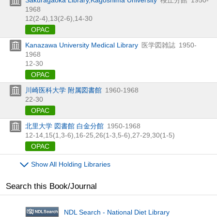
1968
12(2-4),
13(2-6),
14-30
OPAC
Kanazawa University Medical Library
医学図雑誌
1950-
1968
12-30
OPAC
川崎医科大学 附属図書館
1960-1968
22-30
OPAC
北里大学 図書館 白金分館
1950-1968
12-14,
15(1,
3-6),
16-25,
26(1-3,
5-6),
27-29,
30(1-5)
OPAC
Show All Holding Libraries
Search this Book/Journal
NDL Search - National Diet Library