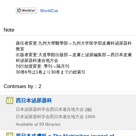
WorldCat
Note
責任者変更:九州大學醫學部→九州大学医学部皮膚科泌尿器科
教室
出版者変更:大道學館出版部→皮膚と泌尿編集部→西日本皮膚
科泌尿器科連合地方会
刊行頻度変更: 季刊→隔月刊
30巻6号は1卷より30巻までの総索引
Continues by：2
西日本泌尿器科
日本泌尿器科学会西日本連合地方会 [編]
日本泌尿器科学会西日本連合地方会
1969-
Available at 99 libraries
西日本皮膚科 = The Nishinihon journal of