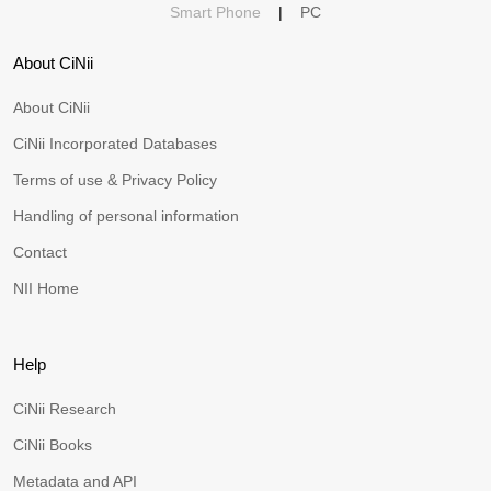
Smart Phone
|
PC
About CiNii
About CiNii
CiNii Incorporated Databases
Terms of use & Privacy Policy
Handling of personal information
Contact
NII Home
Help
CiNii Research
CiNii Books
Metadata and API