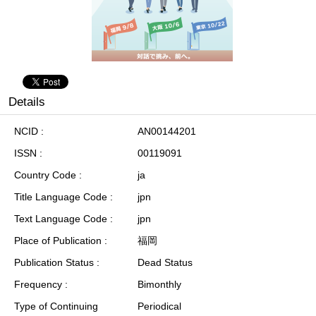
Details
NCID
AN00144201
ISSN
00119091
Country Code
ja
Title Language Code
jpn
Text Language Code
jpn
Place of Publication
福岡
Publication Status
Dead Status
Frequency
Bimonthly
Type of Continuing
Periodical