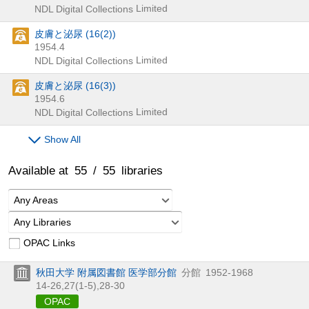
Limited
NDL Digital Collections
皮膚と泌尿 (16(2))
1954.4
Limited
NDL Digital Collections
皮膚と泌尿 (16(3))
1954.6
Limited
NDL Digital Collections
Show All
Available at
55
/
55
libraries
Any Areas
Any Libraries
OPAC Links
秋田大学 附属図書館 医学部分館
分館
1952-1968
14-26,
27(1-5),
28-30
OPAC