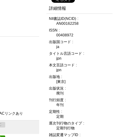
詳細情報
NII書誌ID(NCID)
AN00162258
ISSN
00408972
出版国コード
ja
タイトル言語コード
jpn
本文言語コード
jpn
出版地
[東京]
出版状況
廃刊
刊行頻度
年刊
定期性
PACリンクあり
定期
逐次刊行物のタイプ
C
定期刊行物
雑誌変遷マップID