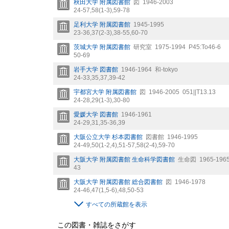
秋田大学 附属図書館
図
1946-2003
24-57,
58(1-3),
59-78
足利大学 附属図書館
1945-1995
23-36,
37(2-3),
38-55,
60-70
茨城大学 附属図書館
研究室
1975-1994
P45:To46-6
50-69
岩手大学 図書館
1946-1964
和-tokyo
24-33,
35,
37,
39-42
宇都宮大学 附属図書館
図
1946-2005
051||T13.13
24-28,
29(1-3),
30-80
愛媛大学 図書館
1946-1961
24-29,
31,
35-36,
39
大阪公立大学 杉本図書館
図書館
1946-1995
24-49,
50(1-2,
4),
51-57,
58(2-4),
59-70
大阪大学 附属図書館 生命科学図書館
生命図
1965-196
43
大阪大学 附属図書館 総合図書館
図
1946-1978
24-46,
47(1,
5-6),
48,
50-53
すべての所蔵館を表示
この図書・雑誌をさがす