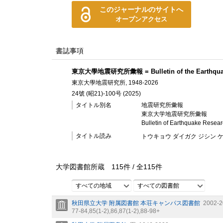
このジャーナルのサイトへ
オープンアクセス
書誌事項
東京大學地震研究所彙報 = Bulletin of the Earthquake Re
東京大學地震研究所, 1948-2026
24號 (昭21)-100号 (2025)
タイトル別名
地震研究所彙報
東京大学地震研究所彙報
Bulletin of Earthquake Research
タイトル読み
トウキョウ ダイガク ジシン 
大学図書館所蔵
115
件 /
全
115
件
すべての地域
すべての図書館
秋田県立大学 附属図書館 本荘キャンパス図書館
2002-2
77-84,
85(1-2),
86,
87(1-2),
88-98+