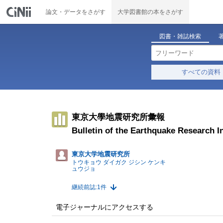
論文・データをさがす
大学図書館の本をさがす
図書・雑誌検索
すべての資料
東京大學地震研究所彙報
Bulletin of the Earthquake Research In
東京大学地震研究所
トウキョウ ダイガク ジシン ケンキ
ュウジョ
継続前誌:1件
電子ジャーナルにアクセスする