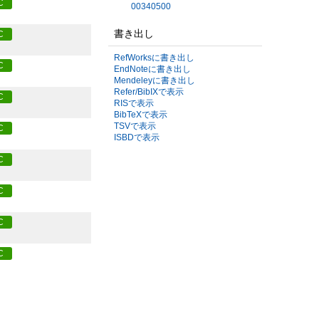
C
00340500
書き出し
C
RefWorksに書き出し
C
EndNoteに書き出し
Mendeleyに書き出し
Refer/BibIXで表示
C
RISで表示
BibTeXで表示
TSVで表示
C
ISBDで表示
C
C
C
C