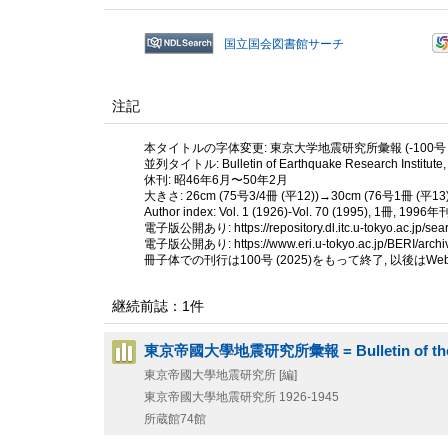
国立国会図書館サーチ
注記
本タイトルの字体変更: 東京大学地震研究所彙報 (-100号 (2
並列タイトル: Bulletin of Earthquake Research Institute, t
休刊: 昭46年6月〜50年2月
大きさ: 26cm (75号3/4冊 (平12))→30cm (76号1冊 (平13)
Author index: Vol. 1 (1926)-Vol. 70 (1995), 1冊, 1996年
電子版公開あり: https://repository.dl.itc.u-tokyo.ac.jp/
電子版公開あり: https://www.eri.u-tokyo.ac.jp/BERI/archi
冊子体での刊行は100号 (2025)をもって終了, 以後はWe
継続前誌：1件
東京帝國大學地震研究所彙報 = Bulletin of the Earth
東京帝國大學地震研究所 [編]
東京帝國大學地震研究所
1926-1945
所蔵館74館