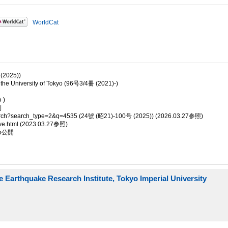
WorldCat
025))
he University of Tokyo (96号3/4冊 (2021)-)
-)
刊
search?search_type=2&q=4535 (24號 (昭21)-100号 (2025)) (2026.03.27参照)
ve.html (2023.03.27参照)
b公開
quake Research Institute, Tokyo Imperial University