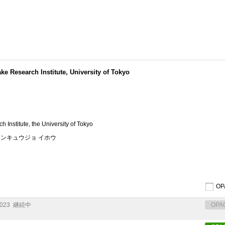
search Institute, University of Tokyo
 Institute, the University of Tokyo
ケンキュウジョ イホウ
O
023
継続中
OPA