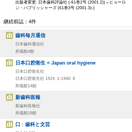
出版者変更: 日本歯科評論社 (-61巻2号 (2001.2))→ヒョーロ
ン・パブリッシャーズ (61巻3号 (2001.3)-)
継続前誌：4件
齒科毎月通信
日本齒科通信社
所蔵館4館
日本口腔衛生 = Japan oral hygiene
日本口腔衛生社
日本口腔衛生社
1924. 1-1940. 8
所蔵館14館
新歯科医報
新歯科医報社
所蔵館19館
口 : 歯科と文芸