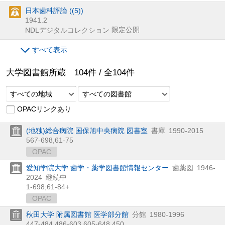
日本歯科評論 ((5))
1941.2
限定公開
NDLデジタルコレクション
すべて表示
大学図書館所蔵
104
件 /
全
104
件
すべての地域
すべての図書館
OPACリンクあり
(地独)総合病院 国保旭中央病院 図書室
書庫
1990-2015
567-698,
61-75
OPAC
愛知学院大学 歯学・薬学図書館情報センター
歯薬図
1946-
2024
継続中
1-698;61-84+
OPAC
秋田大学 附属図書館 医学部分館
分館
1980-1996
447-484,
486-603,
605-648,
450