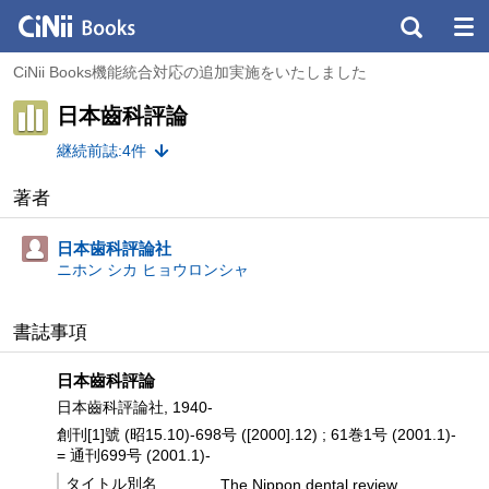
CiNii Books機能統合対応の追加実施をいたしました
日本齒科評論
継続前誌:4件
著者
日本歯科評論社
ニホン シカ ヒョウロンシャ
書誌事項
日本齒科評論
日本齒科評論社, 1940-
創刊[1]號 (昭15.10)-698号 ([2000].12) ; 61巻1号 (2001.1)-
= 通刊699号 (2001.1)-
タイトル別名
The Nippon dental review