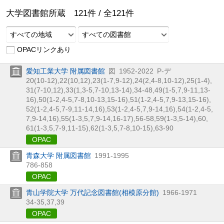
大学図書館所蔵
121
件 /
全
121
件
すべての地域
すべての図書館
OPACリンクあり
愛知工業大学 附属図書館
図
1952-2022
P-デ
20(10-12),
22(10,
12),
23(1-7,
9-12),
24(2,
4-8,
10-12),
25(1-4),
31(7-10,
12),
33(1,
3-5,
7-10,
13-14),
34-48,
49(1-5,
7,
9-11,
13-
16),
50(1-2,
4-5,
7-8,
10-13,
15-16),
51(1-2,
4-5,
7,
9-13,
15-16),
52(1-2,
4-5,
7-9,
11-14,
16),
53(1-2,
4-5,
7,
9-14,
16),
54(1-2,
4-5,
7,
9-14,
16),
55(1-3,
5,
7,
9-14,
16-17),
56-58,
59(1-3,
5-14),
60,
61(1-3,
5,
7-9,
11-15),
62(1-3,
5,
7-8,
10-15),
63-90
OPAC
青森大学 附属図書館
1991-1995
786-858
OPAC
青山学院大学 万代記念図書館(相模原分館)
1966-1971
34-35,
37,
39
OPAC