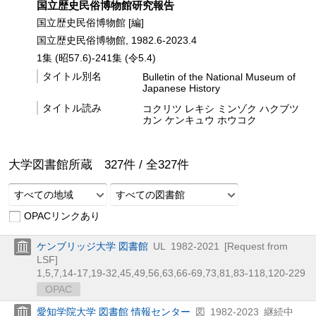
国立歴史民俗博物館研究報告
国立歴史民俗博物館 [編]
国立歴史民俗博物館, 1982.6-2023.4
1集 (昭57.6)-241集 (令5.4)
タイトル別名
Bulletin of the National Museum of
Japanese History
タイトル読み
コクリツ レキシ ミンゾク ハクブツ
カン ケンキュウ ホウコク
大学図書館所蔵
327
件 /
全
327
件
すべての地域
すべての図書館
OPACリンクあり
ケンブリッジ大学 図書館
UL
1982-2021
[Request from
LSF]
1,
5,
7,
14-17,
19-32,
45,
49,
56,
63,
66-69,
73,
81,
83-118,
120-229
OPAC
愛知学院大学 図書館 情報センター
図
1982-2023
継続中