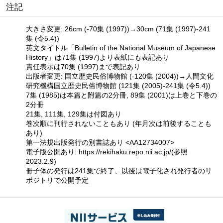
注記
大きさ変更: 26cm (-70集 (1997))→30cm (71集 (1997)-241
集 (令5.4))
英文タイトル「Bulletin of the National Museum of Japanese
History」は71集 (1997)より表紙にも表記あり
責任表示は70集 (1997)まで表記あり
出版者変更: 国立歴史民俗博物館 (-120集 (2004))→人間文化
研究機構国立歴史民俗博物館 (121集 (2005)-241集 (令5.4))
7集 (1985)は本篇と附篇の2分冊, 89集 (2001)は上巻と下巻の
2分冊
21集, 111集, 129集は付図あり
巻次順に刊行されないこともあり (年月次は前後することも
あり)
第一法規出版発行の別書誌あり <AA12734007>
電子版公開あり: https://rekihaku.repo.nii.ac.jp/(参照
2023.2.9)
冊子体の発行は241集で終了、以後は電子化され発行者のリ
ポジトリで公開予定