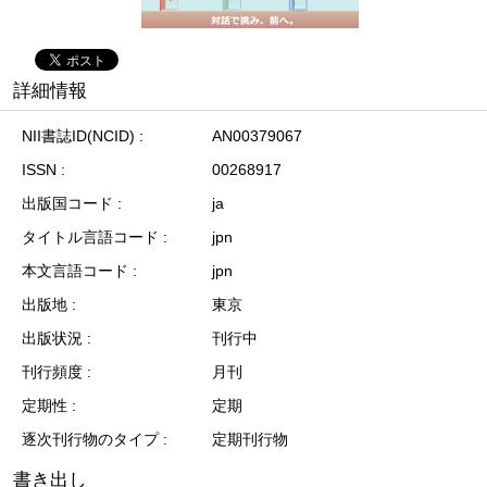
詳細情報
NII書誌ID(NCID)
AN00379067
ISSN
00268917
出版国コード
ja
タイトル言語コード
jpn
本文言語コード
jpn
出版地
東京
出版状況
刊行中
刊行頻度
月刊
定期性
定期
逐次刊行物のタイプ
定期刊行物
書き出し